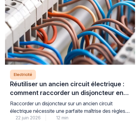
parfaitement légitime d’hésiter […]
Electricité
Réutiliser un ancien circuit électrique :
comment raccorder un disjoncteur en
toute sécurité
Raccorder un disjoncteur sur un ancien circuit
électrique nécessite une parfaite maîtrise des règles
22 juin 2026
12 min
de sécurité et de la norme NFC 15-100, car la
moindre erreur peut entraîner court-circuit, incendie
ou électrocution. Pour votre sécurité et votre