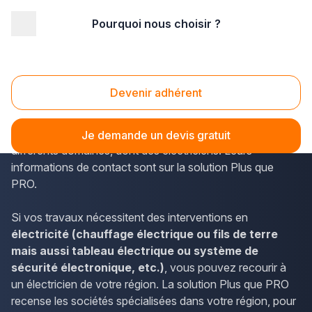
Pourquoi nous choisir ?
Accueil
/
Second œuvre
/
Electricité
/
Lorraine
/
Vosges
/
Gérardmer (88400)
Electricité Gérardmer (88400)
Devenir adhérent
La commune de Gérardmer dans le département des
Vosges (Lorraine) compte des entreprises expertes dans
Je demande un devis gratuit
différents domaines, dont des électriciens. Leurs
informations de contact sont sur la solution Plus que
PRO.
Si vos travaux nécessitent des interventions en
électricité (chauffage électrique ou fils de terre
mais aussi tableau électrique ou système de
sécurité électronique, etc.)
, vous pouvez recourir à
un électricien de votre région. La solution Plus que PRO
recense les sociétés spécialisées dans votre région, pour