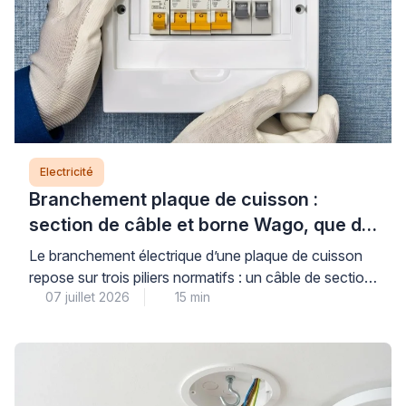
Electricité
Branchement plaque de cuisson :
section de câble et borne Wago, que dit
la norme ?
Le branchement électrique d’une plaque de cuisson
repose sur trois piliers normatifs : un câble de section
07 juillet 2026
15 min
adaptée (6 mm² pour les plaques jusqu’à 7 400 W,
protégé par un disjoncteur de 32 A), un circuit dédié
conforme à la norme NF C 15-100, et des
connexions dimensionnées pour supporter l’intensité
requise. Comprendre ces règles […]