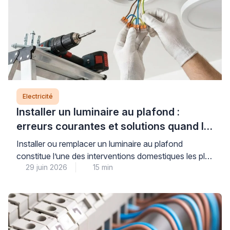
Electricité
Installer un luminaire au plafond :
erreurs courantes et solutions quand le
support bloque
Installer ou remplacer un luminaire au plafond
constitue l’une des interventions domestiques les plus
29 juin 2026
15 min
courantes, mais elle soulève des questions légitimes
de sécurité électrique et de solidité de fixation.
Lorsque le support résiste au perçage, que le
système de raccordement semble incompréhensible
ou que le poids du luminaire vous inquiète, il est