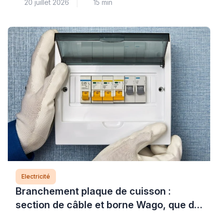
20 juillet 2026
15 min
sécurité qu’il ne faut jamais ignorer : résistance
défectueuse, fuite à la terre ou défaut d’isolement
dans le circuit électrique. Cette panne, bien que
fréquente, nécessite un diagnostic précis pour
identifier la cause exacte et garantir la sécurité de
votre installation. Si […]
Electricité
Branchement plaque de cuisson :
section de câble et borne Wago, que dit