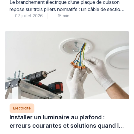
la norme ?
Le branchement électrique d’une plaque de cuisson
repose sur trois piliers normatifs : un câble de section
07 juillet 2026
15 min
adaptée (6 mm² pour les plaques jusqu’à 7 400 W,
protégé par un disjoncteur de 32 A), un circuit dédié
conforme à la norme NF C 15-100, et des
connexions dimensionnées pour supporter l’intensité
requise. Comprendre ces règles […]
Electricité
Installer un luminaire au plafond :
erreurs courantes et solutions quand le