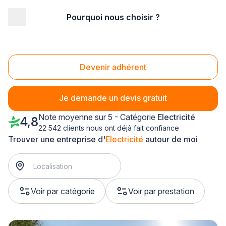
Pourquoi nous choisir ?
Accueil
/
Second œuvre
/
Electricité
/
Midi-Pyrénées
/
Haute-Garonne
/
Colomiers (31770)
Electricité Colomiers (31770)
Devenir adhérent
Je demande un devis gratuit
Note moyenne sur 5 - Catégorie
Electricité
4,8
22 542 clients nous ont déjà fait confiance
Trouver une entreprise d'
Electricité
autour de moi
Voir par catégorie
Voir par prestation