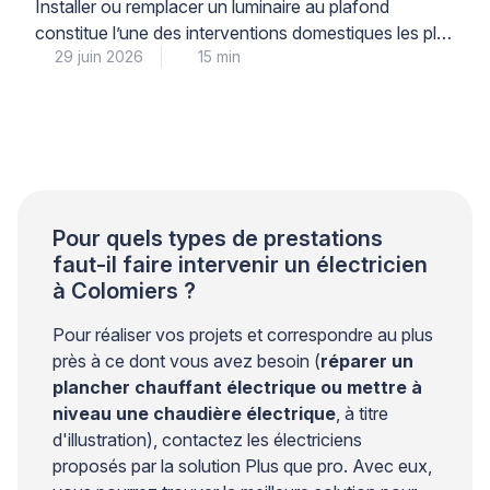
support bloque
Installer ou remplacer un luminaire au plafond
constitue l’une des interventions domestiques les plus
29 juin 2026
15 min
courantes, mais elle soulève des questions légitimes
de sécurité électrique et de solidité de fixation.
Lorsque le support résiste au perçage, que le
système de raccordement semble incompréhensible
ou que le poids du luminaire vous inquiète, il est
parfaitement légitime d’hésiter […]
Pour quels types de prestations
faut-il faire intervenir un électricien
à Colomiers ?
Pour réaliser vos projets et correspondre au plus
près à ce dont vous avez besoin (
réparer un
plancher chauffant électrique ou mettre à
niveau une chaudière électrique
, à titre
d'illustration), contactez les électriciens
proposés par la solution Plus que pro. Avec eux,