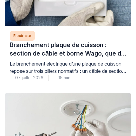
Electricité
Branchement plaque de cuisson :
section de câble et borne Wago, que dit
la norme ?
Le branchement électrique d’une plaque de cuisson
repose sur trois piliers normatifs : un câble de section
07 juillet 2026
15 min
adaptée (6 mm² pour les plaques jusqu’à 7 400 W,
protégé par un disjoncteur de 32 A), un circuit dédié
conforme à la norme NF C 15-100, et des
connexions dimensionnées pour supporter l’intensité
requise. Comprendre ces règles […]