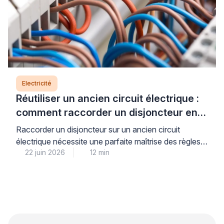
Electricité
Réutiliser un ancien circuit électrique :
comment raccorder un disjoncteur en
toute sécurité
Raccorder un disjoncteur sur un ancien circuit
électrique nécessite une parfaite maîtrise des règles
22 juin 2026
12 min
de sécurité et de la norme NFC 15-100, car la
moindre erreur peut entraîner court-circuit, incendie
ou électrocution. Pour votre sécurité et votre
tranquillité d’esprit, il est impératif de comprendre
précisément quand une intervention personnelle reste
envisageable et à quel moment […]