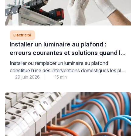
Electricité
Installer un luminaire au plafond :
erreurs courantes et solutions quand le
support bloque
Installer ou remplacer un luminaire au plafond
constitue l’une des interventions domestiques les plus
29 juin 2026
15 min
courantes, mais elle soulève des questions légitimes
de sécurité électrique et de solidité de fixation.
Lorsque le support résiste au perçage, que le
système de raccordement semble incompréhensible
ou que le poids du luminaire vous inquiète, il est
parfaitement légitime d’hésiter […]