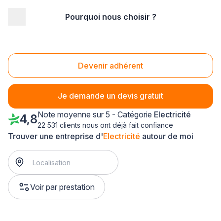
Pourquoi nous choisir ?
Accueil
/
Second œuvre
/
Electricité
/
Picardie
/
Aisne
/
Villers-Cotterêts (02600)
Electricité Villers-Cotterêts (02600)
Devenir adhérent
Je demande un devis gratuit
Note moyenne sur 5 - Catégorie
Electricité
4,8
22 531 clients nous ont déjà fait confiance
Trouver une entreprise d'
Electricité
autour de moi
Voir par prestation