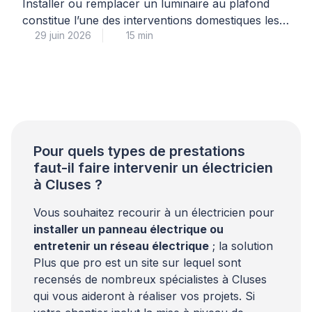
Installer ou remplacer un luminaire au plafond
constitue l’une des interventions domestiques les
29 juin 2026
15 min
plus courantes, mais elle soulève des questions
légitimes de sécurité électrique et de solidité de
fixation. Lorsque le support résiste au perçage,
que le système de raccordement semble
incompréhensible ou que le poids du luminaire
vous inquiète, il est parfaitement légitime d’hésiter
[…]
Pour quels types de prestations
faut-il faire intervenir un électricien
à Cluses ?
Vous souhaitez recourir à un électricien pour
installer un panneau électrique ou
entretenir un réseau électrique
; la solution
Plus que pro est un site sur lequel sont
recensés de nombreux spécialistes à Cluses
qui vous aideront à réaliser vos projets. Si