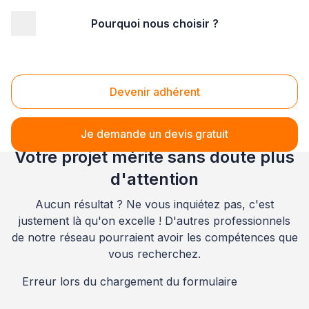
Pourquoi nous choisir ?
Accueil
/
Second œuvre
/
Electricité
/
Rhône-Alpes
/
Haute-Savoie
/
Cluses (74300)
Electricité Cluses (74300)
Devenir adhérent
Je demande un devis gratuit
Votre projet mérite sans doute plus
d'attention
Aucun résultat ? Ne vous inquiétez pas, c'est
justement là qu'on excelle ! D'autres professionnels
de notre réseau pourraient avoir les compétences que
vous recherchez.
Erreur lors du chargement du formulaire