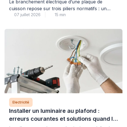
la norme ?
Le branchement électrique d’une plaque de
cuisson repose sur trois piliers normatifs : un
07 juillet 2026
15 min
câble de section adaptée (6 mm² pour les plaques
jusqu’à 7 400 W, protégé par un disjoncteur de 32
A), un circuit dédié conforme à la norme NF C 15-
100, et des connexions dimensionnées pour
supporter l’intensité requise. Comprendre ces
règles […]
Electricité
Installer un luminaire au plafond :
erreurs courantes et solutions quand le
support bloque