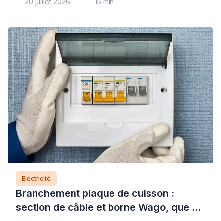
20 juillet 2026
15 min
sécurité qu’il ne faut jamais ignorer : résistance
défectueuse, fuite à la terre ou défaut d’isolement
dans le circuit électrique. Cette panne, bien que
fréquente, nécessite un diagnostic précis pour
identifier la cause exacte et garantir la sécurité de
votre installation. Si […]
Electricité
Branchement plaque de cuisson :
section de câble et borne Wago, que dit