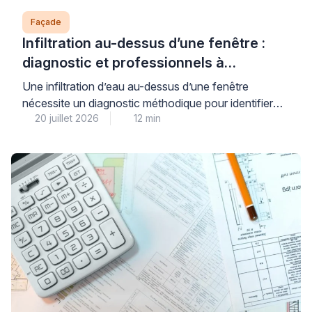
Façade
Infiltration au-dessus d’une fenêtre :
diagnostic et professionnels à
contacter
Une infiltration d’eau au-dessus d’une fenêtre
nécessite un diagnostic méthodique pour identifier
20 juillet 2026
12 min
précisément son origine et contacter le bon
professionnel – façadier, couvreur ou étancheur
selon la cause détectée. Face aux premiers signes
d’humidité, la rapidité d’intervention permet d’éviter
l’aggravation des dégâts structurels et préserve votre
tranquillité à long terme. Ce guide vous accompagne
dans […]