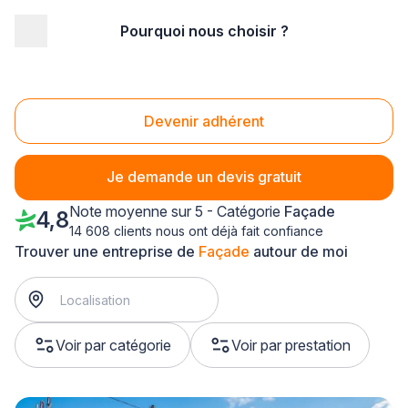
Pourquoi nous choisir ?
Accueil
/
Second œuvre
/
Façade
/
Alsace
/
Haut-Rhin
/
Illzach (68110)
Façade Illzach (68110)
Devenir adhérent
Je demande un devis gratuit
Note moyenne sur 5 - Catégorie
Façade
4,8
14 608 clients nous ont déjà fait confiance
Trouver une entreprise de
Façade
autour de moi
Voir par catégorie
Voir par prestation