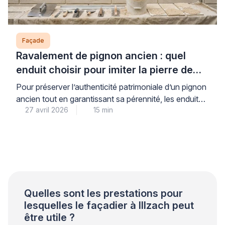
Façade
Ravalement de pignon ancien : quel
enduit choisir pour imiter la pierre de
taille ?
Pour préserver l’authenticité patrimoniale d’un pignon
ancien tout en garantissant sa pérennité, les enduits à
27 avril 2026
15 min
la chaux traditionnels constituent la solution de
référence reconnue par les professionnels du bâti
ancien. Cette matière ancestrale, parfaitement
compatible avec les maçonneries d’origine, permet de
reproduire fidèlement l’apparence de la pierre de taille
lorsqu’elle est appliquée selon les règles […]
Quelles sont les prestations pour
lesquelles le façadier à Illzach peut
être utile ?