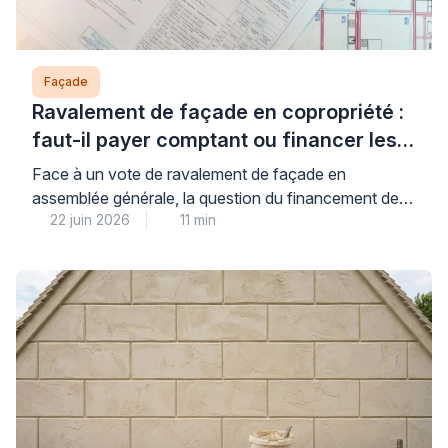
Façade
Ravalement de façade en copropriété :
faut-il payer comptant ou financer les
travaux ?
Face à un vote de ravalement de façade en
assemblée générale, la question du financement de
22 juin 2026
11 min
votre quote-part mérite une analyse précise : le choix
entre paiement comptant et financement dépend
directement de votre situation de trésorerie, du
montant des aides mobilisables et du coût réel du
crédit proposé. Cette décision financière engage
parfois plusieurs […]