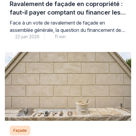
Ravalement de façade en copropriété :
faut-il payer comptant ou financer les
travaux ?
Face à un vote de ravalement de façade en
assemblée générale, la question du financement de
22 juin 2026
11 min
votre quote-part mérite une analyse précise : le choix
entre paiement comptant et financement dépend
directement de votre situation de trésorerie, du
montant des aides mobilisables et du coût réel du
crédit proposé. Cette décision financière engage
parfois plusieurs […]
Façade