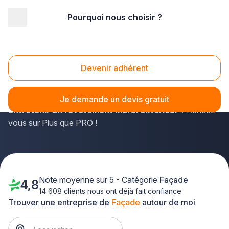
Pourquoi nous choisir ?
Accueil
/
Second œuvre
/
Façade
/
Midi-Pyrénées
/
Haute-Garonne
Façade Haute-Garonne (31)
Devenir adhérent
Habitants de la Haute-Garonne, vous recherchez un
façadier capable de
restaurer une façade en PVC ou
Je demande un devis gratuit
entretenir un revêtement mural extérieur
? Rendez-
vous sur Plus que PRO !
Note moyenne sur 5 - Catégorie
Façade
4,8
14 608 clients nous ont déjà fait confiance
Trouver une entreprise de
Façade
autour de moi