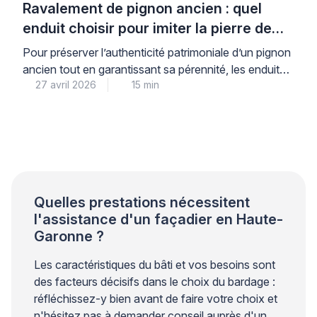
Ravalement de pignon ancien : quel
enduit choisir pour imiter la pierre de
taille ?
Pour préserver l’authenticité patrimoniale d’un pignon
ancien tout en garantissant sa pérennité, les enduits à
27 avril 2026
15 min
la chaux traditionnels constituent la solution de
référence reconnue par les professionnels du bâti
ancien. Cette matière ancestrale, parfaitement
compatible avec les maçonneries d’origine, permet de
reproduire fidèlement l’apparence de la pierre de taille
lorsqu’elle est appliquée selon les règles […]
Quelles prestations nécessitent
l'assistance d'un façadier en Haute-
Garonne ?
Les caractéristiques du bâti et vos besoins sont
des facteurs décisifs dans le choix du bardage :
réfléchissez-y bien avant de faire votre choix et
n'hésitez pas à demander conseil auprès d'un