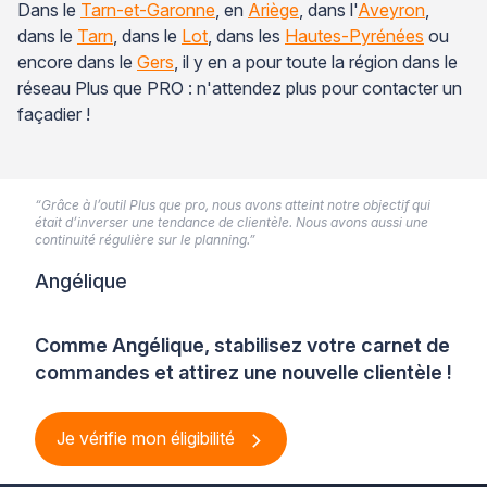
Dans le
Tarn-et-Garonne
, en
Ariège
, dans l'
Aveyron
,
dans le
Tarn
, dans le
Lot
, dans les
Hautes-Pyrénées
ou
encore dans le
Gers
, il y en a pour toute la région dans le
réseau Plus que PRO : n'attendez plus pour contacter un
façadier !
“Grâce à l’outil Plus que pro, nous avons atteint notre objectif qui
était d’inverser une tendance de clientèle. Nous avons aussi une
continuité régulière sur le planning.”
Angélique
Comme Angélique, stabilisez votre carnet de
commandes et attirez une nouvelle clientèle !
Je vérifie mon éligibilité