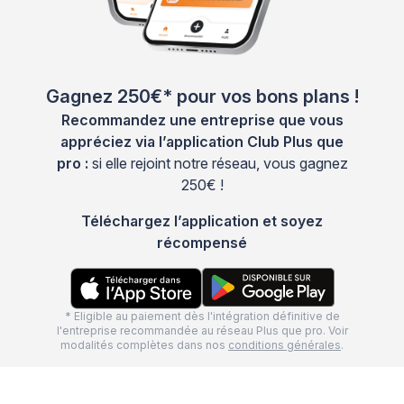
Gagnez 250€* pour vos bons plans !
Recommandez une entreprise que vous
appréciez via l’application Club Plus que
pro :
si elle rejoint notre réseau, vous gagnez
250€ !
Téléchargez l’application et soyez
récompensé
* Eligible au paiement dès l'intégration définitive de
l'entreprise recommandée au réseau Plus que pro. Voir
modalités complètes dans nos
conditions générales
.