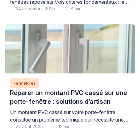
fenêtres repose sur trois critères fondamentaux : le
24 novembre 2025
8 min
matériau de menuiserie, le type d’ouverture et
l’exposition climatique de votre habitat. Des joints de
qualité correctement installés constituent un
investissement stratégique pour votre confort
thermique et acoustique quotidien. Ces éléments
techniques, souvent négligés, influencent
directement votre consommation énergétique […]
Fermetures
Réparer un montant PVC cassé sur une
porte-fenêtre : solutions d’artisan
Un montant PVC cassé sur votre porte-fenêtre
constitue un problème technique qui nécessite une
27 août 2025
12 min
intervention appropriée pour maintenir l’intégrité de
votre menuiserie. La réparation professionnelle d’une