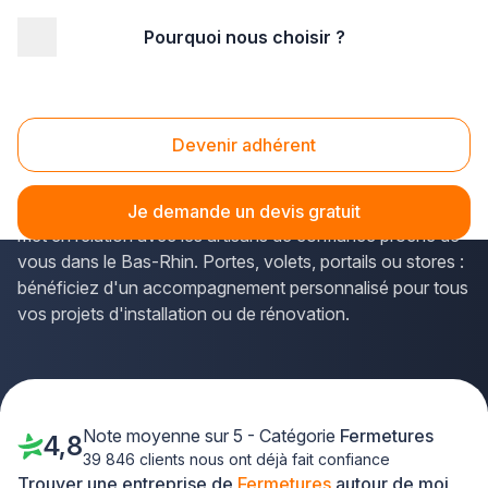
Pourquoi nous choisir ?
Accueil
/
Second œuvre
/
Fermetures
/
Alsace
/
Bas-Rhin
/
Erstein (67150)
Fermetures Erstein (67150)
Devenir adhérent
Vous recherchez
un professionnel qualifié pour vos
fermetures à Erstein
? La solution Plus que pro vous
Je demande un devis gratuit
met en relation avec les artisans de confiance proche de
vous dans le Bas-Rhin. Portes, volets, portails ou stores :
bénéficiez d'un accompagnement personnalisé pour tous
vos projets d'installation ou de rénovation.
Note moyenne sur 5 - Catégorie
Fermetures
4,8
39 846 clients nous ont déjà fait confiance
Trouver une entreprise de
Fermetures
autour de moi