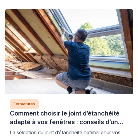
fréquemment lorsqu’on souhaite profiter d’un balcon
ou d’une terrasse sans laisser son logement ouvert.
La poignée double baie vitrée constitue une réponse
adaptée à cette problématique courante. Elle permet
de manœuvrer la menuiserie des deux côtés […]
Fermetures
Comment choisir le joint d’étanchéité
adapté à vos fenêtres : conseils d’un
expert
La sélection du joint d’étanchéité optimal pour vos