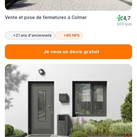
Vente et pose de fermetures à Colmar
4,7
303 avis
+21 ans d'ancienneté
+80 NPS
Je veux un devis gratuit