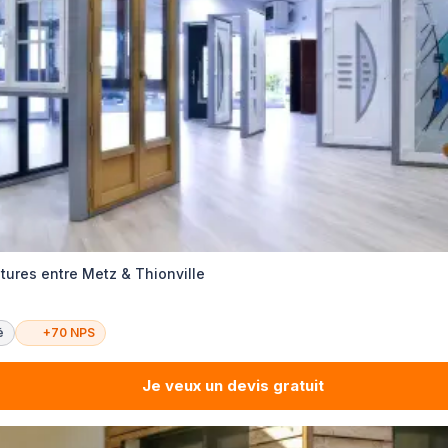
tures entre Metz & Thionville
é
+70 NPS
Je veux un devis gratuit