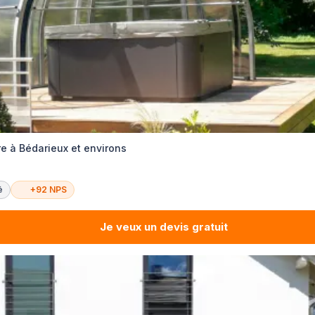
e à Bédarieux et environs
é
+92 NPS
Je veux un devis gratuit