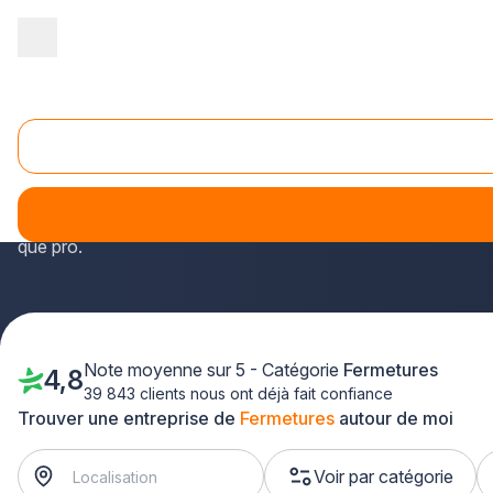
Accueil
/
Second œuvre
/
Fermetures
Fermetures
Dénichez
les meilleurs artisans spécialistes en fermet
matière de portes, volets, fenêtres et plus encore.
Leu
votre projet porte sur la
rénovation ou l'installation
, mise
que pro.
Note moyenne sur 5 - Catégorie
Fermetures
4,8
39 843 clients nous ont déjà fait confiance
Trouver une entreprise de
Fermetures
autour de moi
Voir par catégorie