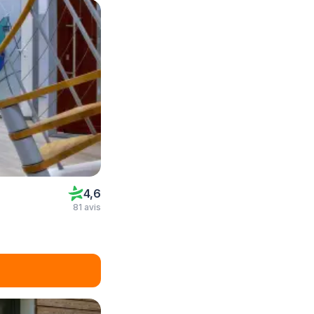
4,6
81 avis