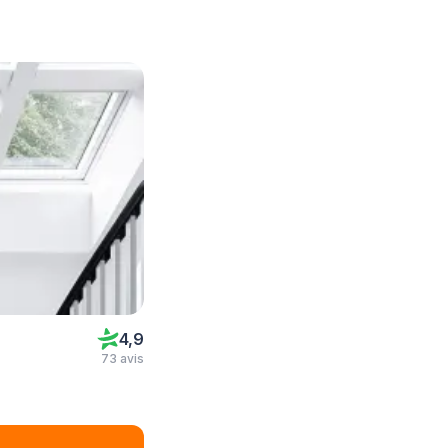
4,9
73 avis