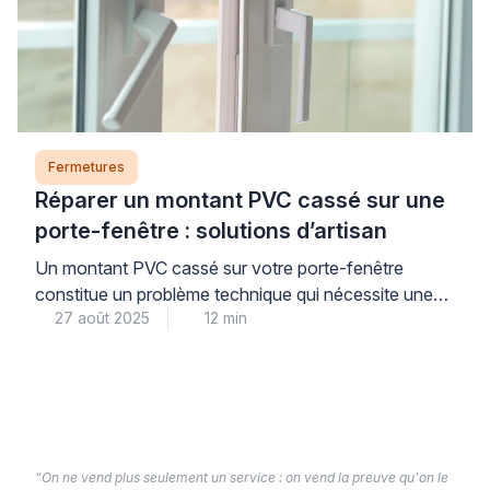
thermique et acoustique quotidien. Ces éléments
techniques, souvent négligés, influencent
directement votre consommation énergétique […]
Fermetures
Réparer un montant PVC cassé sur une
porte-fenêtre : solutions d’artisan
Un montant PVC cassé sur votre porte-fenêtre
constitue un problème technique qui nécessite une
27 août 2025
12 min
intervention appropriée pour maintenir l’intégrité de
votre menuiserie. La réparation professionnelle d’une
porte-fenêtre PVC endommagée représente une
alternative économique au remplacement complet,
tout en garantissant la restauration des performances
thermiques et sécuritaires de votre installation. Face
à cette situation, l’analyse précise […]
“On ne vend plus seulement un service : on vend la preuve qu'on le