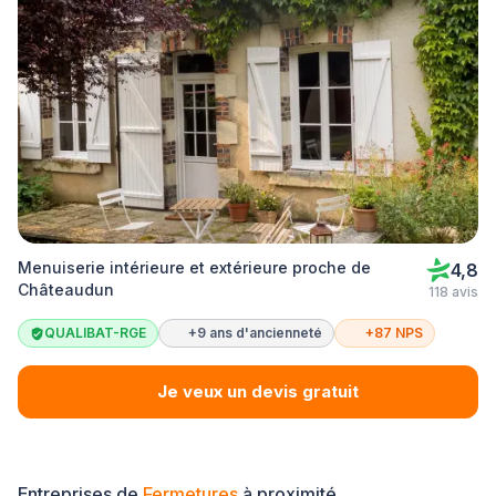
Menuiserie intérieure et extérieure proche de
4,8
Châteaudun
118 avis
QUALIBAT-RGE
+9 ans d'ancienneté
+87 NPS
Je veux un devis gratuit
Entreprises de
Fermetures
à proximité