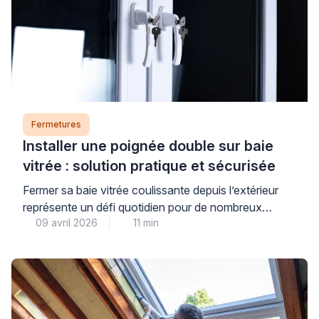
Fermetures
Installer une poignée double sur baie
vitrée : solution pratique et sécurisée
Fermer sa baie vitrée coulissante depuis l’extérieur
représente un défi quotidien pour de nombreux
09 avril 2026
11 min
propriétaires. Cette situation se présente
fréquemment lorsqu’on souhaite profiter d’un balcon
ou d’une terrasse sans laisser son logement ouvert.
La poignée double baie vitrée constitue une réponse
adaptée à cette problématique courante. Elle permet
de manœuvrer la menuiserie des deux côtés […]