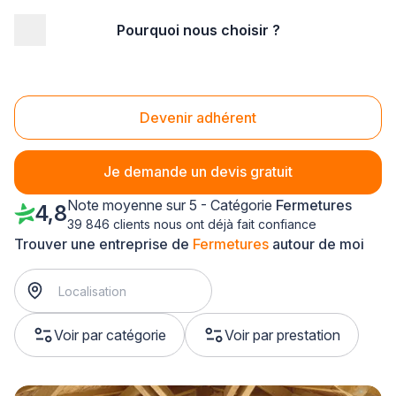
Pourquoi nous choisir ?
Accueil
/
Second œuvre
/
Fermetures
/
Centre
/
Eure-et-Loir
/
Cloyes-les-Trois-Rivières (28220)
Fermetures Cloyes-les-Trois-Rivières (28220)
Devenir adhérent
Je demande un devis gratuit
Note moyenne sur 5 - Catégorie
Fermetures
4,8
39 846 clients nous ont déjà fait confiance
Trouver une entreprise de
Fermetures
autour de moi
Voir par catégorie
Voir par prestation