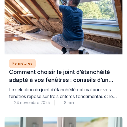
Fermetures
Comment choisir le joint d’étanchéité
adapté à vos fenêtres : conseils d’un
expert
La sélection du joint d’étanchéité optimal pour vos
fenêtres repose sur trois critères fondamentaux : le
24 novembre 2025
8 min
matériau de menuiserie, le type d’ouverture et
l’exposition climatique de votre habitat. Des joints de
qualité correctement installés constituent un
investissement stratégique pour votre confort