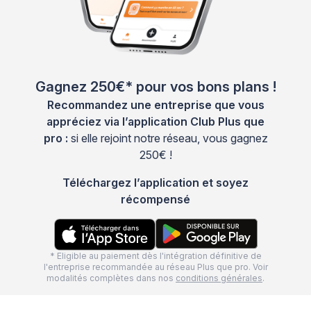
Gagnez 250€* pour vos bons plans !
Recommandez une entreprise que vous
appréciez via l’application Club Plus que
pro :
si elle rejoint notre réseau, vous gagnez
250€ !
Téléchargez l’application et soyez
récompensé
* Eligible au paiement dès l'intégration définitive de
l'entreprise recommandée au réseau Plus que pro. Voir
modalités complètes dans nos
conditions générales
.