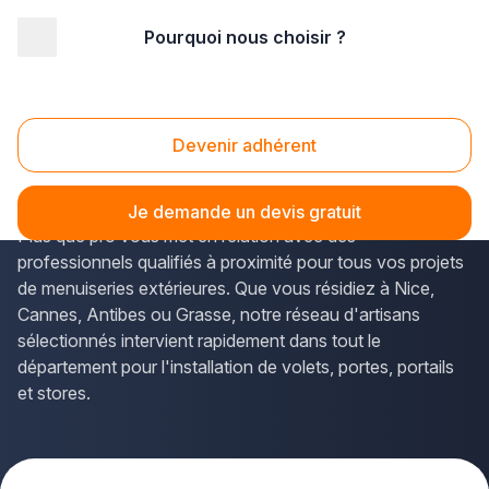
Pourquoi nous choisir ?
Accueil
/
Second œuvre
/
Fermetures
/
PACA - Provence Alpes Côte d'Azur
/
Alpes-Maritimes
Fermetures Alpes-Maritimes (06)
Devenir adhérent
Vous envisagez d'installer ou de rénover vos
fermetures dans les Alpes-Maritimes
? La solution
Je demande un devis gratuit
Plus que pro vous met en relation avec des
professionnels qualifiés à proximité pour tous vos projets
de menuiseries extérieures. Que vous résidiez à Nice,
Cannes, Antibes ou Grasse, notre réseau d'artisans
sélectionnés intervient rapidement dans tout le
département pour l'installation de volets, portes, portails
et stores.