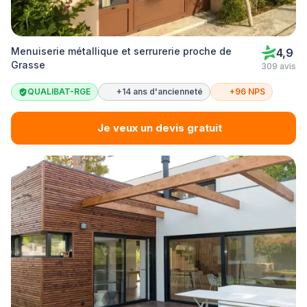
Menuiserie métallique et serrurerie proche de
4,9
Grasse
309 avis
QUALIBAT-RGE
+14 ans d'ancienneté
+96 NPS
Je veux un devis gratuit