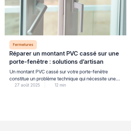
thermique et acoustique quotidien. Ces éléments
techniques, souvent négligés, influencent
directement votre consommation énergétique […]
Fermetures
Réparer un montant PVC cassé sur une
porte-fenêtre : solutions d’artisan
Un montant PVC cassé sur votre porte-fenêtre
constitue un problème technique qui nécessite une
27 août 2025
12 min
intervention appropriée pour maintenir l’intégrité de
votre menuiserie. La réparation professionnelle d’une
porte-fenêtre PVC endommagée représente une
alternative économique au remplacement complet,
tout en garantissant la restauration des performances
thermiques et sécuritaires de votre installation. Face
à cette situation, l’analyse précise […]