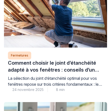
Fermetures
Comment choisir le joint d’étanchéité
adapté à vos fenêtres : conseils d’un
expert
La sélection du joint d’étanchéité optimal pour vos
fenêtres repose sur trois critères fondamentaux : le
24 novembre 2025
8 min
matériau de menuiserie, le type d’ouverture et
l’exposition climatique de votre habitat. Des joints de
qualité correctement installés constituent un
investissement stratégique pour votre confort