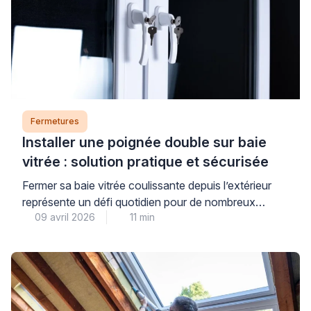
Fermetures
Installer une poignée double sur baie
vitrée : solution pratique et sécurisée
Fermer sa baie vitrée coulissante depuis l’extérieur
représente un défi quotidien pour de nombreux
09 avril 2026
11 min
propriétaires. Cette situation se présente
fréquemment lorsqu’on souhaite profiter d’un balcon
ou d’une terrasse sans laisser son logement ouvert.
La poignée double baie vitrée constitue une réponse
adaptée à cette problématique courante. Elle permet
de manœuvrer la menuiserie des deux côtés […]