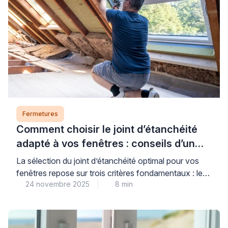
Fermetures
Comment choisir le joint d’étanchéité
adapté à vos fenêtres : conseils d’un
expert
La sélection du joint d’étanchéité optimal pour vos
fenêtres repose sur trois critères fondamentaux : le
24 novembre 2025
8 min
matériau de menuiserie, le type d’ouverture et
l’exposition climatique de votre habitat. Des joints de
qualité correctement installés constituent un
investissement stratégique pour votre confort