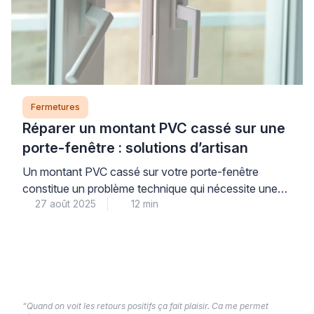
thermique et acoustique quotidien. Ces éléments
techniques, souvent négligés, influencent
directement votre consommation énergétique […]
Fermetures
Réparer un montant PVC cassé sur une
porte-fenêtre : solutions d’artisan
Un montant PVC cassé sur votre porte-fenêtre
constitue un problème technique qui nécessite une
27 août 2025
12 min
intervention appropriée pour maintenir l’intégrité de
votre menuiserie. La réparation professionnelle d’une
porte-fenêtre PVC endommagée représente une
alternative économique au remplacement complet,
tout en garantissant la restauration des performances
thermiques et sécuritaires de votre installation. Face
à cette situation, l’analyse précise […]
“Quand on voit les retours positifs ça fait plaisir. Ca me permet