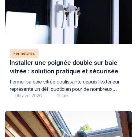
Fermetures
Installer une poignée double sur baie
vitrée : solution pratique et sécurisée
Fermer sa baie vitrée coulissante depuis l’extérieur
représente un défi quotidien pour de nombreux
09 avril 2026
11 min
propriétaires. Cette situation se présente
fréquemment lorsqu’on souhaite profiter d’un balcon
ou d’une terrasse sans laisser son logement ouvert.
La poignée double baie vitrée constitue une réponse
adaptée à cette problématique courante. Elle permet
de manœuvrer la menuiserie des deux côtés […]