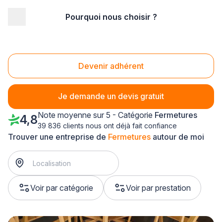
Pourquoi nous choisir ?
Accueil
/
Second œuvre
/
Fermetures
/
Franche-Comté
/
Haute-Saône
/
Rioz (70190)
Fermetures Rioz (70190)
Devenir adhérent
Je demande un devis gratuit
Note moyenne sur 5 - Catégorie
Fermetures
4,8
39 836 clients nous ont déjà fait confiance
Trouver une entreprise de
Fermetures
autour de moi
Voir par catégorie
Voir par prestation