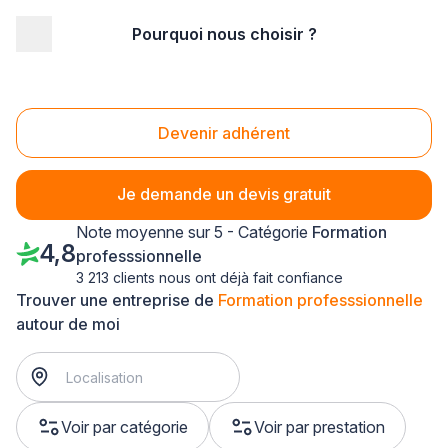
Pourquoi nous choisir ?
Accueil
/
Formation
/
Formation professsionnelle
/
Alsace
/
Bas-Rhin
Formation professsionnelle Bas-Rhin (67)
Devenir adhérent
Je demande un devis gratuit
Note moyenne sur 5 - Catégorie
Formation
4,8
professsionnelle
3 213 clients nous ont déjà fait confiance
Trouver une entreprise de
Formation professsionnelle
autour de moi
Voir par catégorie
Voir par prestation