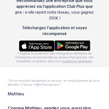
Recommandez une entreprise que vous
appréciez via l’application Club Plus que
pro :
si elle rejoint notre réseau, vous gagnez
250€ !
Téléchargez l’application et soyez
récompensé
* Eligible au paiement dès l'intégration définitive de
l'entreprise recommandée au réseau Plus que pro. Voir
modalités complètes dans nos
conditions générales
.
“On ne vend plus seulement un service : on vend la preuve qu'on le
fait bien. C'est ça, l'effet Plus que pro.”
Mathieu
Comme Mathieu, vendez vous aussi plus