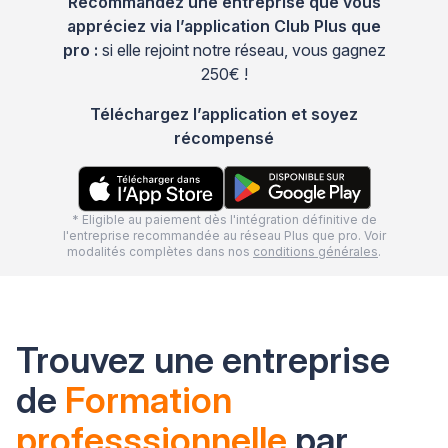
Recommandez une entreprise que vous
appréciez via l’application Club Plus que
pro :
si elle rejoint notre réseau, vous gagnez
250€ !
Téléchargez l’application et soyez
récompensé
* Eligible au paiement dès l'intégration définitive de
l'entreprise recommandée au réseau Plus que pro. Voir
modalités complètes dans nos
conditions générales
.
Trouvez une entreprise
de
Formation
professsionnelle
par