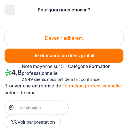
Pourquoi nous choisir ?
Accueil
/
Formation
/
Formation professsionnelle
/
Bourgogne
Formation professsionnelle Bourgogne
Devenir adhérent
Je demande un devis gratuit
Note moyenne sur 5 - Catégorie
Formation
4,8
professsionnelle
2 849 clients nous ont déjà fait confiance
Trouver une entreprise de
Formation professsionnelle
autour de moi
Voir par prestation