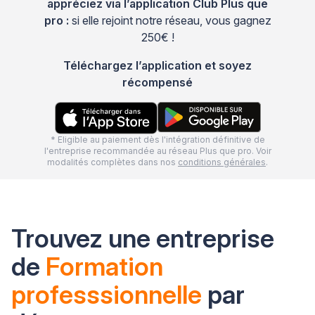
appréciez via l’application Club Plus que
pro :
si elle rejoint notre réseau, vous gagnez
250€ !
Téléchargez l’application et soyez
récompensé
* Eligible au paiement dès l'intégration définitive de
l'entreprise recommandée au réseau Plus que pro. Voir
modalités complètes dans nos
conditions générales
.
Trouvez une entreprise
de
Formation
professsionnelle
par