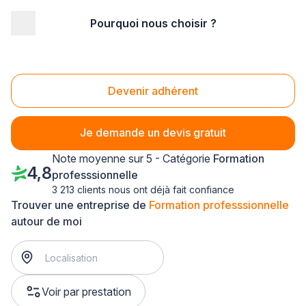
Pourquoi nous choisir ?
Accueil
/
Formation
/
Formation professsionnelle
/
Lorraine
/
Vosges
Formation professsionnelle Vosges (88)
Devenir adhérent
Je demande un devis gratuit
Note moyenne sur 5 - Catégorie
Formation
4,8
professsionnelle
3 213 clients nous ont déjà fait confiance
Trouver une entreprise de
Formation professsionnelle
autour de moi
Voir par prestation