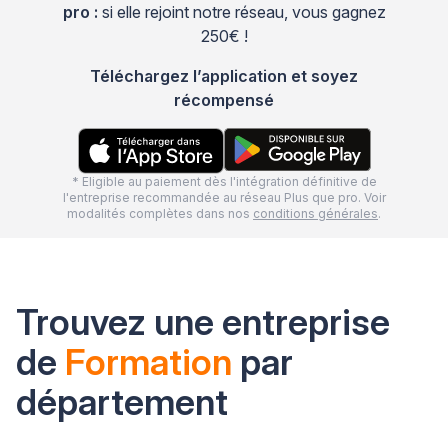
pro :
si elle rejoint notre réseau, vous gagnez
250€ !
Téléchargez l’application et soyez
récompensé
* Eligible au paiement dès l'intégration définitive de
l'entreprise recommandée au réseau Plus que pro. Voir
modalités complètes dans nos
conditions générales
.
Trouvez une entreprise
de
Formation
par
département