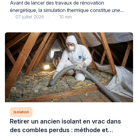
énergétique ?
Avant de lancer des travaux de rénovation
énergétique, la simulation thermique constitue une
07 juillet 2026
10 min
étape déterminante pour évaluer précisément les
besoins de votre maison et anticiper les gains réels
de consommation. Plusieurs niveaux d’analyse
existent, du simulateur gratuit en ligne à l’audit
énergétique réglementaire réalisé par un bureau
d’études qualifié, chacun répondant à des objectifs
distincts […]
Isolation
Retirer un ancien isolant en vrac dans
des combles perdus : méthode et