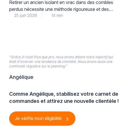
précautions
Retirer un ancien isolant en vrac dans des combles
perdus nécessite une méthode rigoureuse et des
25 juin 2026
14 min
équipements professionnels adaptés pour garantir la
sécurité sanitaire et préparer efficacement la ré-
isolation. Cette opération technique, loin d’être
anodine, exige le recours à une aspiration mécanique
spécialisée et des protections individuelles
conformes aux normes, conditions indispensables
pour limiter la […]
“Grâce à l’outil Plus que pro, nous avons atteint notre objectif qui
était d’inverser une tendance de clientèle. Nous avons aussi une
continuité régulière sur le planning.”
Angélique
Comme Angélique, stabilisez votre carnet de
commandes et attirez une nouvelle clientèle !
Je vérifie mon éligibilité