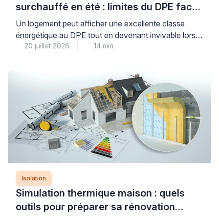
surchauffé en été : limites du DPE face
aux canicules
Un logement peut afficher une excellente classe
énergétique au DPE tout en devenant invivable lors
20 juillet 2026
14 min
des périodes de fortes chaleurs : cette situation, de
plus en plus fréquente, révèle une limite importante de
l’indicateur réglementaire qui privilégie historiquement
la performance hivernale. Le Diagnostic de
Performance Énergétique intègre désormais un
indicateur de confort d’été, mais celui-ci […]
Isolation
Simulation thermique maison : quels
outils pour préparer sa rénovation