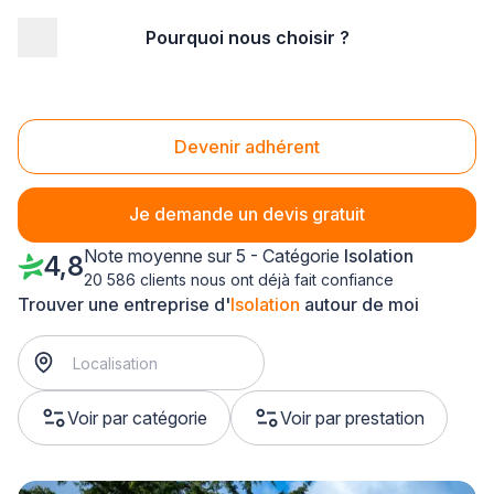
Pourquoi nous choisir ?
Accueil
/
Second œuvre
/
Isolation
/
Alsace
/
Haut-Rhin
/
Réguisheim (68890)
Isolation Réguisheim (68890)
Devenir adhérent
Je demande un devis gratuit
Note moyenne sur 5 - Catégorie
Isolation
4,8
20 586 clients nous ont déjà fait confiance
Trouver une entreprise d'
Isolation
autour de moi
Voir par catégorie
Voir par prestation