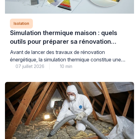
Isolation
Simulation thermique maison : quels
outils pour préparer sa rénovation
énergétique ?
Avant de lancer des travaux de rénovation
énergétique, la simulation thermique constitue une
07 juillet 2026
10 min
étape déterminante pour évaluer précisément les
besoins de votre maison et anticiper les gains réels
de consommation. Plusieurs niveaux d’analyse
existent, du simulateur gratuit en ligne à l’audit
énergétique réglementaire réalisé par un bureau
d’études qualifié, chacun répondant à des objectifs
distincts […]