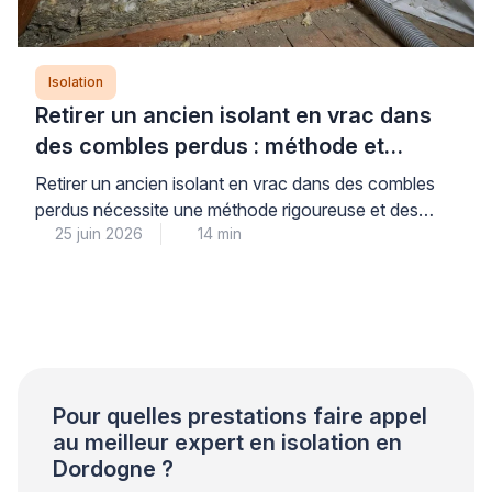
Isolation
Retirer un ancien isolant en vrac dans
des combles perdus : méthode et
précautions
Retirer un ancien isolant en vrac dans des combles
perdus nécessite une méthode rigoureuse et des
25 juin 2026
14 min
équipements professionnels adaptés pour garantir la
sécurité sanitaire et préparer efficacement la ré-
isolation. Cette opération technique, loin d’être
anodine, exige le recours à une aspiration mécanique
spécialisée et des protections individuelles
conformes aux normes, conditions indispensables
pour limiter la […]
Pour quelles prestations faire appel
au meilleur expert en isolation en
Dordogne ?