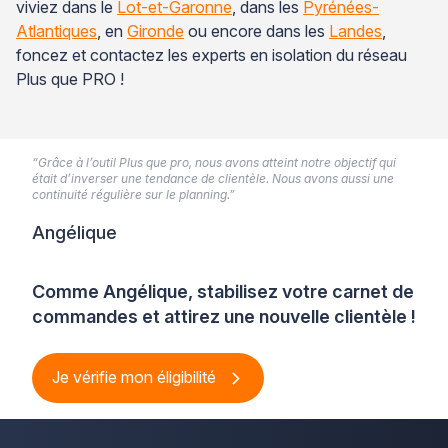
viviez dans le
Lot-et-Garonne
, dans les
Pyrénées-
Atlantiques
, en
Gironde
ou encore dans les
Landes
,
foncez et contactez les experts en isolation du réseau
Plus que PRO !
“Grâce à l’outil Plus que pro, nous avons atteint notre objectif qui
était d’inverser une tendance de clientèle. Nous avons aussi une
continuité régulière sur le planning.”
Angélique
Comme Angélique, stabilisez votre carnet de
commandes et attirez une nouvelle clientèle !
Je vérifie mon éligibilité