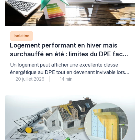
Isolation
Logement performant en hiver mais
surchauffé en été : limites du DPE face
aux canicules
Un logement peut afficher une excellente classe
énergétique au DPE tout en devenant invivable lors
20 juillet 2026
14 min
des périodes de fortes chaleurs : cette situation, de
plus en plus fréquente, révèle une limite importante de
l’indicateur réglementaire qui privilégie historiquement
la performance hivernale. Le Diagnostic de
Performance Énergétique intègre désormais un
indicateur de confort d’été, mais celui-ci […]