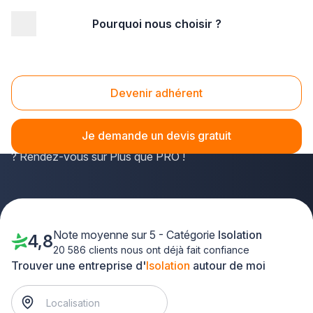
Pourquoi nous choisir ?
Accueil
/
Second œuvre
/
Isolation
/
Aquitaine
/
Dordogne
Isolation Dordogne (24)
Devenir adhérent
Résidents de la Dordogne, vous recherchez un
professionnel de l'isolation capable de
choisir un
Je demande un devis gratuit
coffrage isolant ou installer des toitures intérieures
? Rendez-vous sur Plus que PRO !
Note moyenne sur 5 - Catégorie
Isolation
4,8
20 586 clients nous ont déjà fait confiance
Trouver une entreprise d'
Isolation
autour de moi