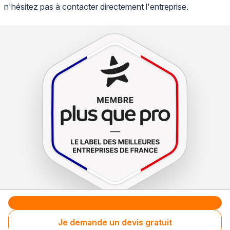
n'hésitez pas à contacter directement l'entreprise.
Le label de
protection
des consommateurs
Je demande un devis gratuit
Le label de
promotion
des entreprises méritantes