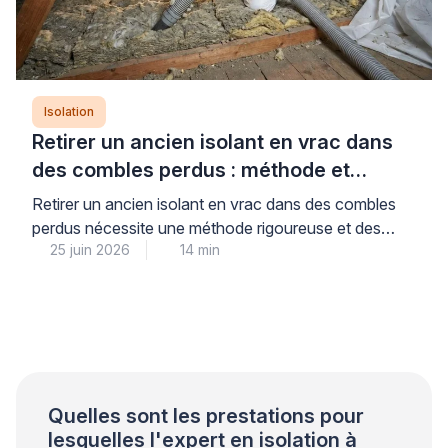
Isolation
Retirer un ancien isolant en vrac dans
des combles perdus : méthode et
précautions
Retirer un ancien isolant en vrac dans des combles
perdus nécessite une méthode rigoureuse et des
25 juin 2026
14 min
équipements professionnels adaptés pour garantir la
sécurité sanitaire et préparer efficacement la ré-
isolation. Cette opération technique, loin d’être
anodine, exige le recours à une aspiration mécanique
spécialisée et des protections individuelles
conformes aux normes, conditions indispensables
pour limiter la […]
Quelles sont les prestations pour
lesquelles l'expert en isolation à