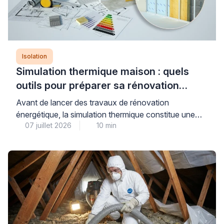
Isolation
Simulation thermique maison : quels
outils pour préparer sa rénovation
énergétique ?
Avant de lancer des travaux de rénovation
énergétique, la simulation thermique constitue une
07 juillet 2026
10 min
étape déterminante pour évaluer précisément les
besoins de votre maison et anticiper les gains réels
de consommation. Plusieurs niveaux d’analyse
existent, du simulateur gratuit en ligne à l’audit
énergétique réglementaire réalisé par un bureau
d’études qualifié, chacun répondant à des objectifs
distincts […]