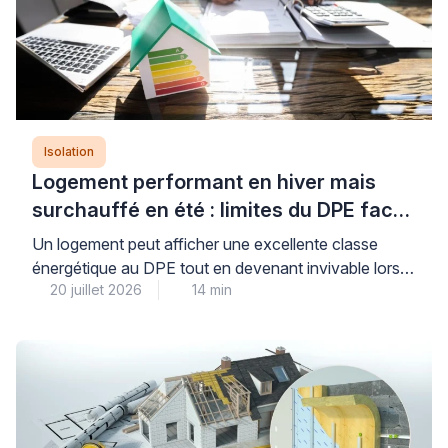
Isolation
Logement performant en hiver mais
surchauffé en été : limites du DPE face
aux canicules
Un logement peut afficher une excellente classe
énergétique au DPE tout en devenant invivable lors
20 juillet 2026
14 min
des périodes de fortes chaleurs : cette situation, de
plus en plus fréquente, révèle une limite importante de
l’indicateur réglementaire qui privilégie historiquement
la performance hivernale. Le Diagnostic de
Performance Énergétique intègre désormais un
indicateur de confort d’été, mais celui-ci […]