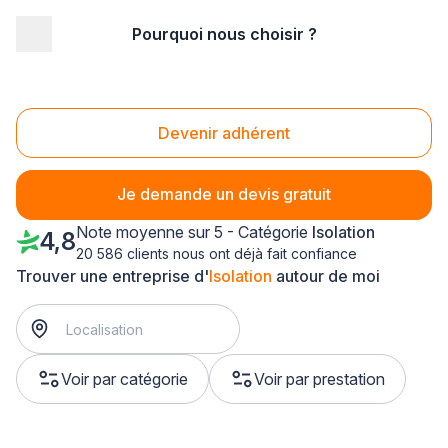
Pourquoi nous choisir ?
Accueil
/
Second œuvre
/
Isolation
/
Champagne-Ardenne
/
Marne
/
Châlons-en-Champagne (51000)
Isolation Châlons-en-Champagne (51000)
Devenir adhérent
Je demande un devis gratuit
Note moyenne sur 5 - Catégorie
Isolation
4,8
20 586 clients nous ont déjà fait confiance
Trouver une entreprise d'
Isolation
autour de moi
Voir par catégorie
Voir par prestation