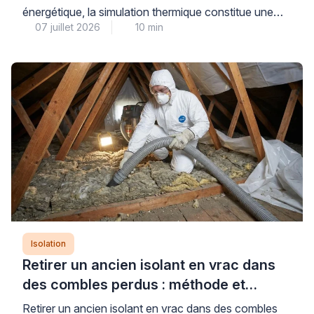
énergétique, la simulation thermique constitue une
07 juillet 2026
10 min
étape déterminante pour évaluer précisément les
besoins de votre maison et anticiper les gains réels
de consommation. Plusieurs niveaux d’analyse
existent, du simulateur gratuit en ligne à l’audit
énergétique réglementaire réalisé par un bureau
d’études qualifié, chacun répondant à des objectifs
distincts […]
Isolation
Retirer un ancien isolant en vrac dans
des combles perdus : méthode et
précautions
Retirer un ancien isolant en vrac dans des combles