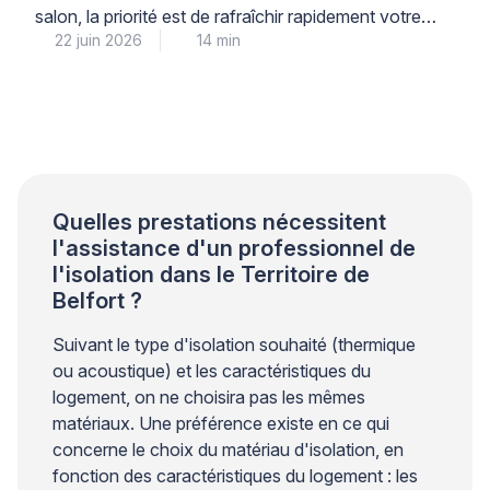
salon, la priorité est de rafraîchir rapidement votre
22 juin 2026
14 min
intérieur tout en préparant des solutions durables
pour les prochaines vagues de chaleur. La bonne
nouvelle : des gestes simples et immédiats permettent
d’abaisser sensiblement la température, avant même
d’envisager tout investissement. Cette combinaison
d’actions rapides (occultation, ventilation nocturne,
[…]
Quelles prestations nécessitent
l'assistance d'un professionnel de
l'isolation dans le Territoire de
Belfort ?
Suivant le type d'isolation souhaité (thermique
ou acoustique) et les caractéristiques du
logement, on ne choisira pas les mêmes
matériaux. Une préférence existe en ce qui
concerne le choix du matériau d'isolation, en
fonction des caractéristiques du logement : les