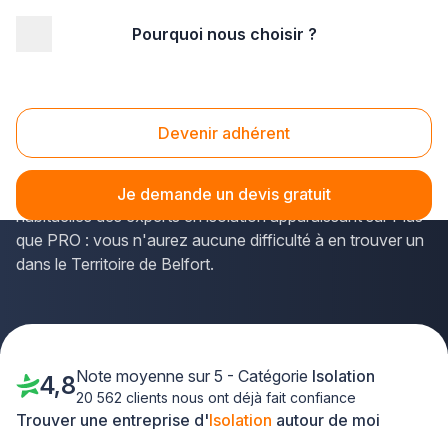
Pourquoi nous choisir ?
Accueil
/
Second œuvre
/
Isolation
/
Franche-Comté
/
Territoire-de-Belfort
Isolation Territoire-de-Belfort (90)
Devenir adhérent
Réaliser des calfeutrages en caoutchouc ou choisir
des planchers isolants
figurent parmi les tâches
Je demande un devis gratuit
habituelles des experts en isolation apparaissant sur Plus
que PRO : vous n'aurez aucune difficulté à en trouver un
dans le Territoire de Belfort.
Note moyenne sur 5 - Catégorie
Isolation
4,8
20 562 clients nous ont déjà fait confiance
Trouver une entreprise d'
Isolation
autour de moi