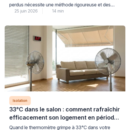
perdus nécessite une méthode rigoureuse et des
25 juin 2026
14 min
équipements professionnels adaptés pour garantir la
sécurité sanitaire et préparer efficacement la ré-
isolation. Cette opération technique, loin d’être
anodine, exige le recours à une aspiration mécanique
spécialisée et des protections individuelles
conformes aux normes, conditions indispensables
pour limiter la […]
Isolation
33°C dans le salon : comment rafraîchir
efficacement son logement en période
de canicule
Quand le thermomètre grimpe à 33°C dans votre