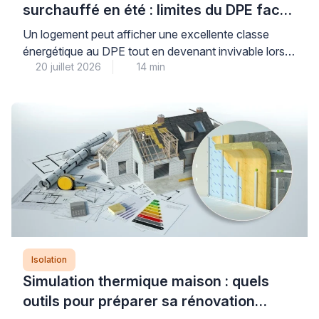
surchauffé en été : limites du DPE face
aux canicules
Un logement peut afficher une excellente classe
énergétique au DPE tout en devenant invivable lors
20 juillet 2026
14 min
des périodes de fortes chaleurs : cette situation, de
plus en plus fréquente, révèle une limite importante de
l’indicateur réglementaire qui privilégie historiquement
la performance hivernale. Le Diagnostic de
Performance Énergétique intègre désormais un
indicateur de confort d’été, mais celui-ci […]
Isolation
Simulation thermique maison : quels
outils pour préparer sa rénovation