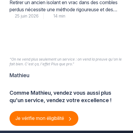
précautions
Retirer un ancien isolant en vrac dans des combles
perdus nécessite une méthode rigoureuse et des
25 juin 2026
14 min
équipements professionnels adaptés pour garantir la
sécurité sanitaire et préparer efficacement la ré-
isolation. Cette opération technique, loin d’être
anodine, exige le recours à une aspiration mécanique
spécialisée et des protections individuelles
conformes aux normes, conditions indispensables
pour limiter la […]
“On ne vend plus seulement un service : on vend la preuve qu'on le
fait bien. C'est ça, l'effet Plus que pro.”
Mathieu
Comme Mathieu, vendez vous aussi plus
qu'un service, vendez votre excellence !
Je vérifie mon éligibilité