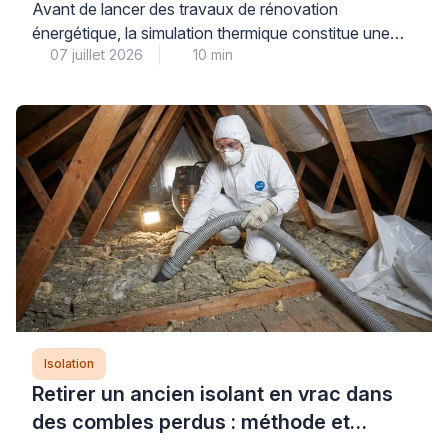
énergétique ?
Avant de lancer des travaux de rénovation
énergétique, la simulation thermique constitue une
07 juillet 2026
10 min
étape déterminante pour évaluer précisément les
besoins de votre maison et anticiper les gains réels
de consommation. Plusieurs niveaux d’analyse
existent, du simulateur gratuit en ligne à l’audit
énergétique réglementaire réalisé par un bureau
d’études qualifié, chacun répondant à des objectifs
distincts […]
Isolation
Retirer un ancien isolant en vrac dans
des combles perdus : méthode et