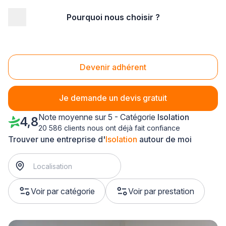
Pourquoi nous choisir ?
Accueil
/
Second œuvre
/
Isolation
/
Franche-Comté
/
Territoire-de-Belfort
/
Trévenans (90400)
Isolation Trévenans (90400)
Devenir adhérent
Je demande un devis gratuit
Note moyenne sur 5 - Catégorie
Isolation
4,8
20 586 clients nous ont déjà fait confiance
Trouver une entreprise d'
Isolation
autour de moi
Voir par catégorie
Voir par prestation