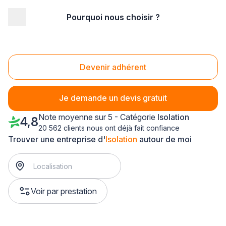
Pourquoi nous choisir ?
Accueil
/
Second œuvre
/
Isolation
/
Rhône-Alpes
/
Isère
/
Sassenage (38360)
Isolation Sassenage (38360)
Devenir adhérent
Je demande un devis gratuit
Note moyenne sur 5 - Catégorie
Isolation
4,8
20 562 clients nous ont déjà fait confiance
Trouver une entreprise d'
Isolation
autour de moi
Voir par prestation