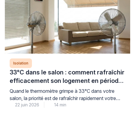
conformes aux normes, conditions indispensables
pour limiter la […]
Isolation
33°C dans le salon : comment rafraîchir
efficacement son logement en période
de canicule
Quand le thermomètre grimpe à 33°C dans votre
salon, la priorité est de rafraîchir rapidement votre
22 juin 2026
14 min
intérieur tout en préparant des solutions durables
pour les prochaines vagues de chaleur. La bonne
nouvelle : des gestes simples et immédiats permettent
d’abaisser sensiblement la température, avant même
d’envisager tout investissement. Cette combinaison