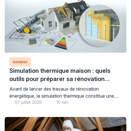
Isolation
Simulation thermique maison : quels
outils pour préparer sa rénovation
énergétique ?
Avant de lancer des travaux de rénovation
énergétique, la simulation thermique constitue une
07 juillet 2026
10 min
étape déterminante pour évaluer précisément les
besoins de votre maison et anticiper les gains réels
de consommation. Plusieurs niveaux d’analyse
existent, du simulateur gratuit en ligne à l’audit
énergétique réglementaire réalisé par un bureau