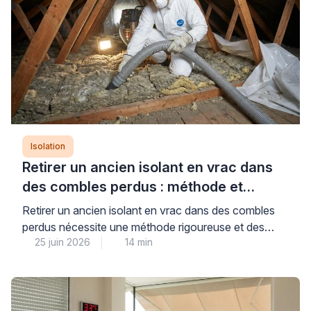
d’études qualifié, chacun répondant à des objectifs
distincts […]
Isolation
Retirer un ancien isolant en vrac dans
des combles perdus : méthode et
précautions
Retirer un ancien isolant en vrac dans des combles
perdus nécessite une méthode rigoureuse et des
25 juin 2026
14 min
équipements professionnels adaptés pour garantir la
sécurité sanitaire et préparer efficacement la ré-
isolation. Cette opération technique, loin d’être
anodine, exige le recours à une aspiration mécanique
spécialisée et des protections individuelles