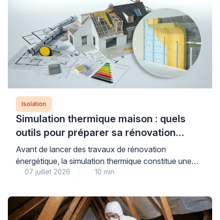
Isolation
Simulation thermique maison : quels
outils pour préparer sa rénovation
énergétique ?
Avant de lancer des travaux de rénovation
énergétique, la simulation thermique constitue une
07 juillet 2026
10 min
étape déterminante pour évaluer précisément les
besoins de votre maison et anticiper les gains réels
de consommation. Plusieurs niveaux d’analyse
existent, du simulateur gratuit en ligne à l’audit
énergétique réglementaire réalisé par un bureau