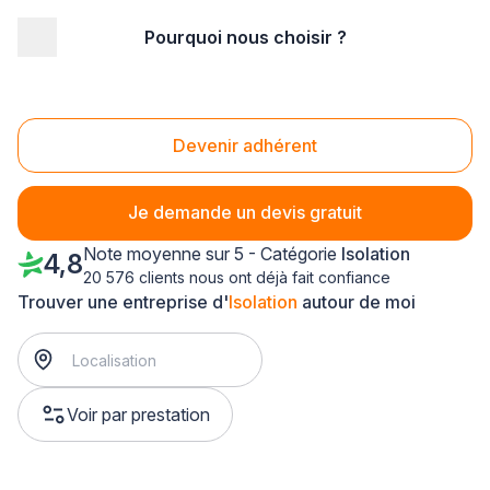
Pourquoi nous choisir ?
Accueil
/
Second œuvre
/
Isolation
/
Rhône-Alpes
/
Isère
/
Voiron (38500)
Isolation Voiron (38500)
Devenir adhérent
Je demande un devis gratuit
Note moyenne sur 5 - Catégorie
Isolation
4,8
20 576 clients nous ont déjà fait confiance
Trouver une entreprise d'
Isolation
autour de moi
Voir par prestation