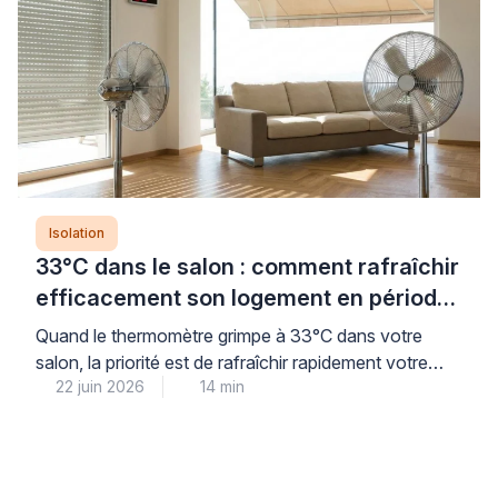
conformes aux normes, conditions indispensables
pour limiter la […]
Isolation
33°C dans le salon : comment rafraîchir
efficacement son logement en période
de canicule
Quand le thermomètre grimpe à 33°C dans votre
salon, la priorité est de rafraîchir rapidement votre
22 juin 2026
14 min
intérieur tout en préparant des solutions durables
pour les prochaines vagues de chaleur. La bonne
nouvelle : des gestes simples et immédiats permettent
d’abaisser sensiblement la température, avant même
d’envisager tout investissement. Cette combinaison