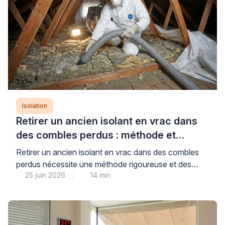
d’études qualifié, chacun répondant à des objectifs
distincts […]
Isolation
Retirer un ancien isolant en vrac dans
des combles perdus : méthode et
précautions
Retirer un ancien isolant en vrac dans des combles
perdus nécessite une méthode rigoureuse et des
25 juin 2026
14 min
équipements professionnels adaptés pour garantir la
sécurité sanitaire et préparer efficacement la ré-
isolation. Cette opération technique, loin d’être
anodine, exige le recours à une aspiration mécanique
spécialisée et des protections individuelles