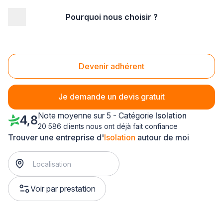
Pourquoi nous choisir ?
Accueil
/
Second œuvre
/
Isolation
/
Rhône-Alpes
/
Savoie
/
Aix-les-Bains (73100)
Isolation Aix-les-Bains (73100)
Devenir adhérent
Je demande un devis gratuit
Note moyenne sur 5 - Catégorie
Isolation
4,8
20 586 clients nous ont déjà fait confiance
Trouver une entreprise d'
Isolation
autour de moi
Voir par prestation