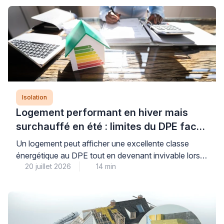
Isolation
Logement performant en hiver mais
surchauffé en été : limites du DPE face
aux canicules
Un logement peut afficher une excellente classe
énergétique au DPE tout en devenant invivable lors
20 juillet 2026
14 min
des périodes de fortes chaleurs : cette situation, de
plus en plus fréquente, révèle une limite importante de
l’indicateur réglementaire qui privilégie historiquement
la performance hivernale. Le Diagnostic de
Performance Énergétique intègre désormais un