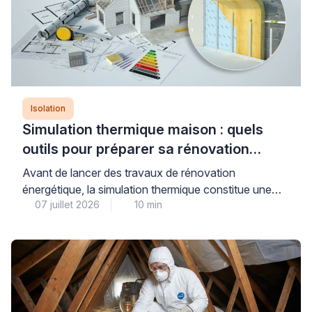
indicateur de confort d’été, mais celui-ci […]
Isolation
Simulation thermique maison : quels
outils pour préparer sa rénovation
énergétique ?
Avant de lancer des travaux de rénovation
énergétique, la simulation thermique constitue une
07 juillet 2026
10 min
étape déterminante pour évaluer précisément les
besoins de votre maison et anticiper les gains réels
de consommation. Plusieurs niveaux d’analyse
existent, du simulateur gratuit en ligne à l’audit
énergétique réglementaire réalisé par un bureau
d’études qualifié, chacun répondant à des objectifs
distincts […]