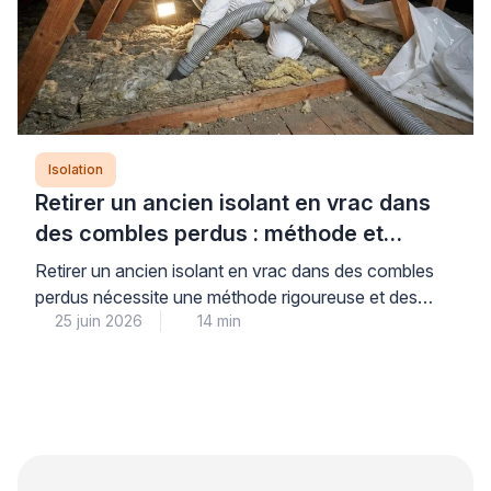
Isolation
Retirer un ancien isolant en vrac dans
des combles perdus : méthode et
précautions
Retirer un ancien isolant en vrac dans des combles
perdus nécessite une méthode rigoureuse et des
25 juin 2026
14 min
équipements professionnels adaptés pour garantir la
sécurité sanitaire et préparer efficacement la ré-
isolation. Cette opération technique, loin d’être
anodine, exige le recours à une aspiration mécanique
spécialisée et des protections individuelles
conformes aux normes, conditions indispensables
pour limiter la […]