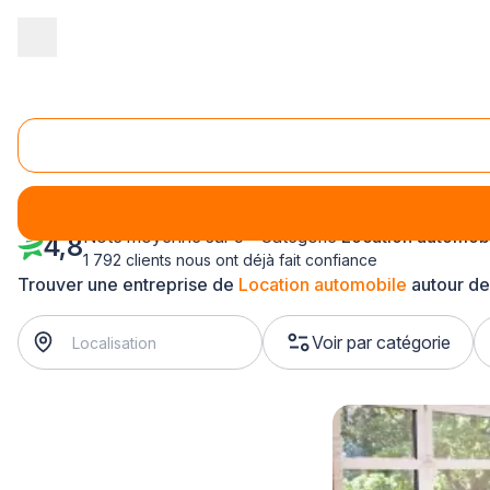
Accueil
/
Transport
/
Location automobile
/
Bretagne
/
Finistère
Location automobile Finistère (29)
Note moyenne sur 5 - Catégorie
Location automob
4,8
1 792 clients nous ont déjà fait confiance
Trouver une entreprise de
Location automobile
autour de
Voir par catégorie