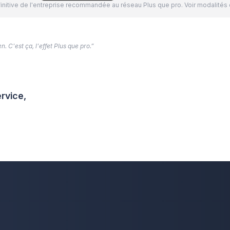
définitive de l'entreprise recommandée au réseau Plus que pro. Voir modalit
. C'est ça, l'effet Plus que pro.”
rvice,