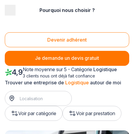
Pourquoi nous choisir ?
Accueil
/
Service aux entreprises
/
Logistique
/
Poitou-Charentes
Logistique Poitou-Charentes
Devenir adhérent
Je demande un devis gratuit
Note moyenne sur 5 - Catégorie
Logistique
4,9
3 clients nous ont déjà fait confiance
Trouver une entreprise de
Logistique
autour de moi
Voir par catégorie
Voir par prestation