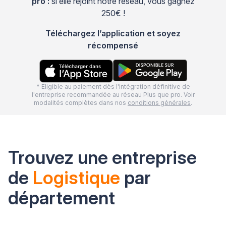
pro :
si elle rejoint notre réseau, vous gagnez
250€ !
Téléchargez l’application et soyez
récompensé
* Eligible au paiement dès l'intégration définitive de
l'entreprise recommandée au réseau Plus que pro. Voir
modalités complètes dans nos
conditions générales
.
Trouvez une entreprise
de
Logistique
par
département