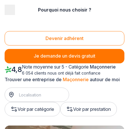
Pourquoi nous choisir ?
Accueil
/
Gros œuvre
/
Maçonnerie
/
Haute Normandie
/
Seine-Maritime
/
Bolbec (76210)
Maçonnerie Bolbec (76210)
Devenir adhérent
Je demande un devis gratuit
Note moyenne sur 5 - Catégorie
Maçonnerie
4,8
6 054 clients nous ont déjà fait confiance
Trouver une entreprise de
Maçonnerie
autour de moi
Voir par catégorie
Voir par prestation