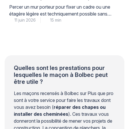
Percer un mur porteur pour fixer un cadre ou une
étagère légère est techniquement possible sans
11 juin 2026
15 min
risque structurel, à condition de respecter
scrupuleusement les limites de diamètre, de
profondeur et de charge, et d’utiliser le matériel
adapté à la nature du support. Cette intervention
courante demande néanmoins une compréhension
précise de la différence entre une […]
Quelles sont les prestations pour
lesquelles le maçon à Bolbec peut
être utile ?
Les maçons recensés à Bolbec sur Plus que pro
sont à votre service pour faire les travaux dont
vous avez besoin (
réparer des chapes ou
installer des cheminées
). Ces travaux vous
donneront la possibilité de mener vos projets de
construction. La conception de planchers, la