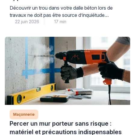
l’origine et réparer sans risque
Découvrir un trou dans votre dalle béton lors de
travaux ne doit pas être source d’inquiétude
22 juin 2026
17 min
immédiate : dans la majorité des cas, il s’agit d’une
réservation technique ou d’un défaut mineur de
coulage parfaitement réparable. La première étape
consiste à identifier avec méthode la nature de votre
dalle et l’origine du trou, car cette […]
Maçonnerie
Percer un mur porteur sans risque :
matériel et précautions indispensables