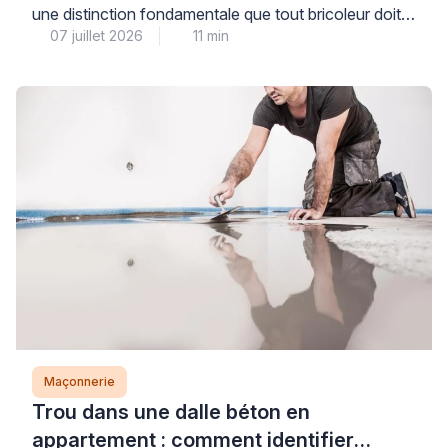
une distinction fondamentale que tout bricoleur doit
07 juillet 2026
11 min
maîtriser : on utilise du mortier, et non du ciment seul.
Cette confusion fréquente peut fragiliser durablement
votre ouvrage et compromettre sa résistance aux
intempéries. Comprendre cette différence vous
permettra de dialoguer en toute confiance avec les
professionnels du bâtiment […]
Maçonnerie
Trou dans une dalle béton en
appartement : comment identifier