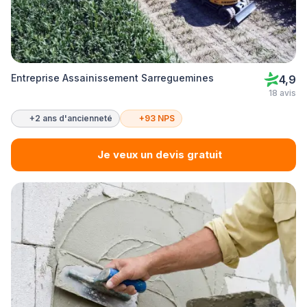
Entreprise Assainissement Sarreguemines
4,9
18 avis
+2 ans d'ancienneté
+93 NPS
Je veux un devis gratuit