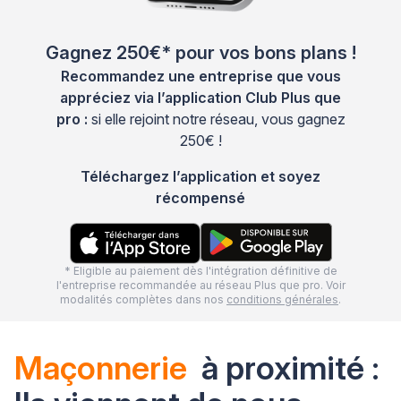
Gagnez 250€* pour vos bons plans !
Recommandez une entreprise que vous
appréciez via l’application Club Plus que
pro :
si elle rejoint notre réseau, vous gagnez
250€ !
Téléchargez l’application et soyez
récompensé
* Eligible au paiement dès l'intégration définitive de
l'entreprise recommandée au réseau Plus que pro. Voir
modalités complètes dans nos
conditions générales
.
Maçonnerie
à proximité :