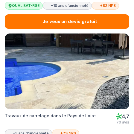
QUALIBAT-RGE
+10 ans d'ancienneté
+82 NPS
Je veux un devis gratuit
Travaux de carrelage dans le Pays de Loire
4,7
70 avis
+5 ans d'ancienneté
+79 NPS