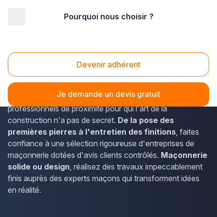
Pourquoi nous choisir ?
Accueil
/
Gros œuvre
/
Maçonnerie
Maçonnerie
Devenir adhérent
Un projet de construction ou rénovation nécessite
l'expertise
d'une entreprise de maçonnerie.
Je demande un devis gratuit
Découvrez nos adhérents Plus que pro, des
professionnels de proximité pour qui l'art de la
construction n'a pas de secret.
De la pose des
premières pierres à l'entretien des finitions
, faites
confiance à une sélection rigoureuse d'entreprises de
maçonnerie dotées d'avis clients contrôlés.
Maçonnerie
solide ou design
, réalisez des travaux impeccablement
finis auprès des experts maçons qui transforment idées
en réalité.