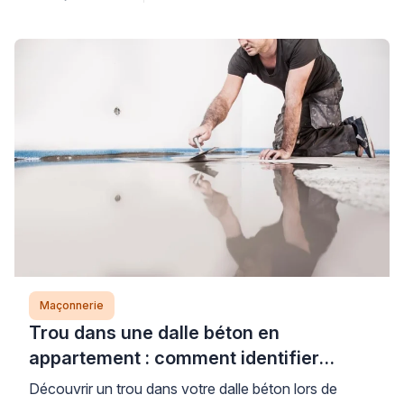
Cette confusion fréquente peut fragiliser durablement
votre ouvrage et compromettre sa résistance aux
intempéries. Comprendre cette différence vous
permettra de dialoguer en toute confiance avec les
professionnels du bâtiment […]
Maçonnerie
Trou dans une dalle béton en
appartement : comment identifier
l’origine et réparer sans risque
Découvrir un trou dans votre dalle béton lors de