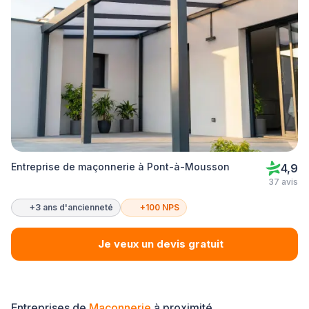
Entreprise de maçonnerie à Pont-à-Mousson
4,9
37 avis
+3 ans d'ancienneté
+100 NPS
Je veux un devis gratuit
Entreprises de
Maçonnerie
à proximité