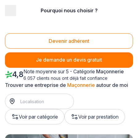
Pourquoi nous choisir ?
Accueil
/
Gros œuvre
/
Maçonnerie
/
Lorraine
/
Meurthe-et-Moselle
/
Pont-à-Mousson (54700)
Maçonnerie Pont-à-Mousson (54700)
Devenir adhérent
Je demande un devis gratuit
Note moyenne sur 5 - Catégorie
Maçonnerie
4,8
6 057 clients nous ont déjà fait confiance
Trouver une entreprise de
Maçonnerie
autour de moi
Voir par catégorie
Voir par prestation