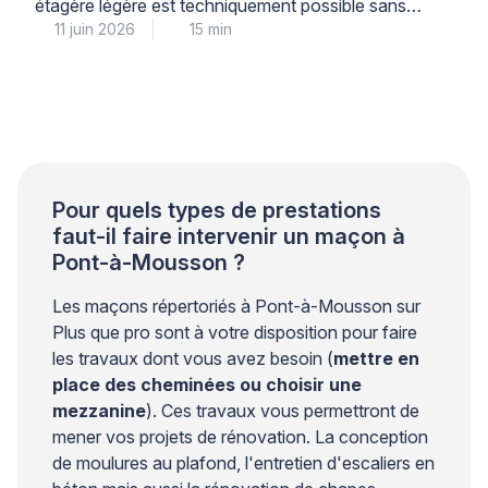
étagère légère est techniquement possible sans
11 juin 2026
15 min
risque structurel, à condition de respecter
scrupuleusement les limites de diamètre, de
profondeur et de charge, et d’utiliser le matériel
adapté à la nature du support. Cette intervention
courante demande néanmoins une compréhension
précise de la différence entre une […]
Pour quels types de prestations
faut-il faire intervenir un maçon à
Pont-à-Mousson ?
Les maçons répertoriés à Pont-à-Mousson sur
Plus que pro sont à votre disposition pour faire
les travaux dont vous avez besoin (
mettre en
place des cheminées ou choisir une
mezzanine
). Ces travaux vous permettront de
mener vos projets de rénovation. La conception
de moulures au plafond, l'entretien d'escaliers en