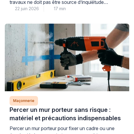
travaux ne doit pas être source d’inquiétude
22 juin 2026
17 min
immédiate : dans la majorité des cas, il s’agit d’une
réservation technique ou d’un défaut mineur de
coulage parfaitement réparable. La première étape
consiste à identifier avec méthode la nature de votre
dalle et l’origine du trou, car cette […]
Maçonnerie
Percer un mur porteur sans risque :
matériel et précautions indispensables
Percer un mur porteur pour fixer un cadre ou une