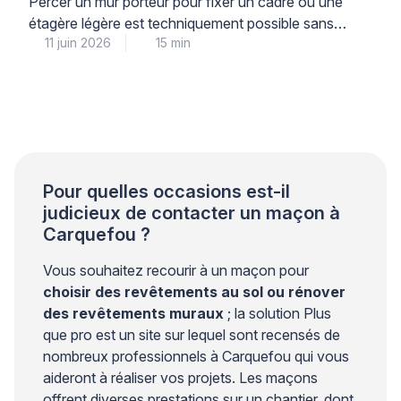
Percer un mur porteur pour fixer un cadre ou une
étagère légère est techniquement possible sans
11 juin 2026
15 min
risque structurel, à condition de respecter
scrupuleusement les limites de diamètre, de
profondeur et de charge, et d’utiliser le matériel
adapté à la nature du support. Cette intervention
courante demande néanmoins une compréhension
précise de la différence entre une […]
Pour quelles occasions est-il
judicieux de contacter un maçon à
Carquefou ?
Vous souhaitez recourir à un maçon pour
choisir des revêtements au sol ou rénover
des revêtements muraux
; la solution Plus
que pro est un site sur lequel sont recensés de
nombreux professionnels à Carquefou qui vous
aideront à réaliser vos projets. Les maçons
offrent diverses prestations sur un chantier, dont