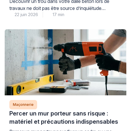
Découvrir un trou dans votre dalle béton lors de
travaux ne doit pas être source d’inquiétude
22 juin 2026
17 min
immédiate : dans la majorité des cas, il s’agit d’une
réservation technique ou d’un défaut mineur de
coulage parfaitement réparable. La première étape
consiste à identifier avec méthode la nature de votre
dalle et l’origine du trou, car cette […]
Maçonnerie
Percer un mur porteur sans risque :
matériel et précautions indispensables