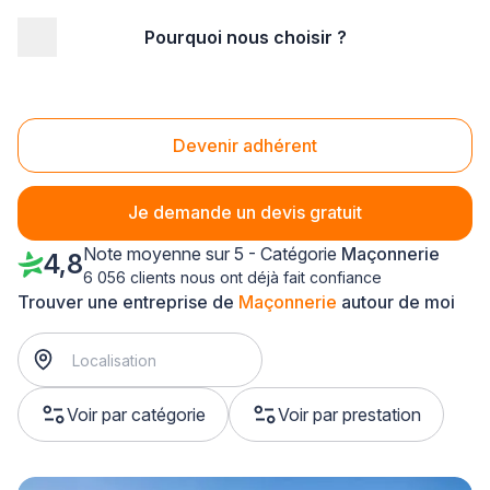
Pourquoi nous choisir ?
Accueil
/
Gros œuvre
/
Maçonnerie
/
Pays-de-la-Loire
/
Loire-Atlantique
/
Carquefou (44470)
Maçonnerie Carquefou (44470)
Devenir adhérent
Je demande un devis gratuit
Note moyenne sur 5 - Catégorie
Maçonnerie
4,8
6 056 clients nous ont déjà fait confiance
Trouver une entreprise de
Maçonnerie
autour de moi
Voir par catégorie
Voir par prestation