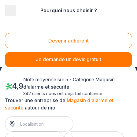
Pourquoi nous choisir ?
Accueil
/
Magasin - commerce
/
Magasin d'alarme et sécurité
/
Champagne-Ardenne
Magasin d'alarme et sécurité Champagne-
Devenir adhérent
Ardenne
Je demande un devis gratuit
Note moyenne sur 5 - Catégorie
Magasin
4,9
d'alarme et sécurité
342 clients nous ont déjà fait confiance
Trouver une entreprise de
Magasin d'alarme et
sécurité
autour de moi