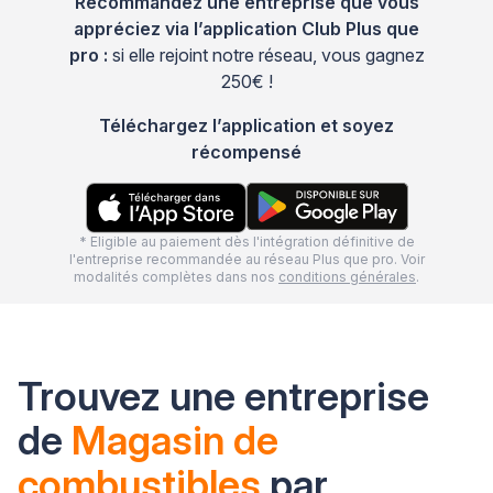
Recommandez une entreprise que vous
appréciez via l’application Club Plus que
pro :
si elle rejoint notre réseau, vous gagnez
250€ !
Téléchargez l’application et soyez
récompensé
* Eligible au paiement dès l'intégration définitive de
l'entreprise recommandée au réseau Plus que pro. Voir
modalités complètes dans nos
conditions générales
.
Trouvez une entreprise
de
Magasin de
combustibles
par