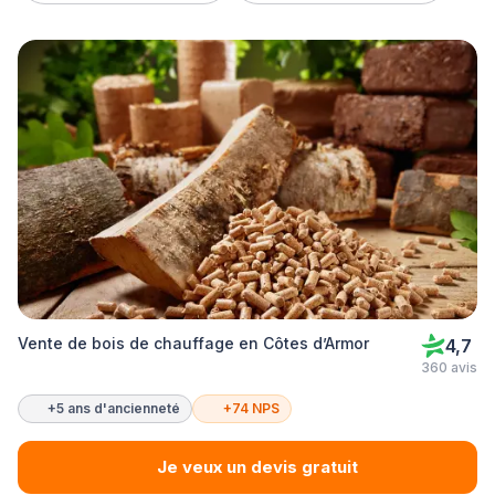
Vente de bois de chauffage en Côtes d’Armor
4,7
360 avis
+5 ans d'ancienneté
+74 NPS
Je veux un devis gratuit