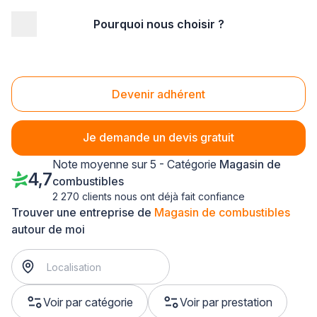
Pourquoi nous choisir ?
Accueil
/
Magasin - commerce
/
Magasin de combustibles
/
Bretagne
Magasin de combustibles Bretagne
Devenir adhérent
Je demande un devis gratuit
Note moyenne sur 5 - Catégorie
Magasin de
4,7
combustibles
2 270 clients nous ont déjà fait confiance
Trouver une entreprise de
Magasin de combustibles
autour de moi
Voir par catégorie
Voir par prestation