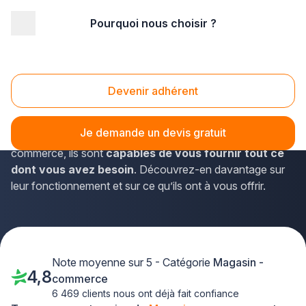
Pourquoi nous choisir ?
Accueil
/
Magasin - commerce
Magasins Commerces
Devenir adhérent
À notre époque actuelle, des commerces en tout genre
voient le jour un peu partout. Qu’ils s’agissent d’une petite
Je demande un devis gratuit
boutique, d’un magasin spécialisé ou d’un site e-
commerce, ils sont
capables de vous fournir tout ce
dont vous avez besoin
. Découvrez-en davantage sur
leur fonctionnement et sur ce qu’ils ont à vous offrir.
Note moyenne sur 5 - Catégorie
Magasin -
4,8
commerce
6 469 clients nous ont déjà fait confiance