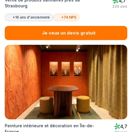
4,7
Strasbourg
226 avis
+16 ans d'ancienneté
+74 NPS
Je veux un devis gratuit
Peinture intérieure et décoration en Île-de-
4,7
France