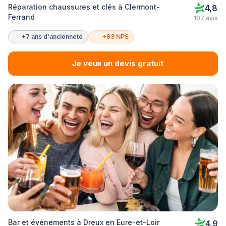
Réparation chaussures et clés à Clermont-
4,8
Ferrand
107 avis
+7 ans d'ancienneté
+93 NPS
Je veux un devis gratuit
Bar et événements à Dreux en Eure-et-Loir
4,9