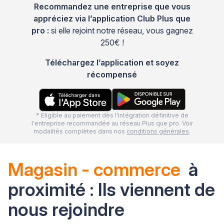
Recommandez une entreprise que vous
appréciez via l’application Club Plus que
pro :
si elle rejoint notre réseau, vous gagnez
250€ !
Téléchargez l’application et soyez
récompensé
* Eligible au paiement dès l'intégration définitive de
l'entreprise recommandée au réseau Plus que pro. Voir
modalités complètes dans nos
conditions générales
.
Magasin - commerce
à
proximité : Ils viennent de
nous rejoindre