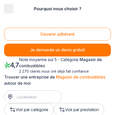
Pourquoi nous choisir ?
Accueil
/
Magasin - commerce
/
Magasin de combustibles
/
Lorraine
/
Moselle
Magasin de combustibles Moselle (57)
Devenir adhérent
Je demande un devis gratuit
Note moyenne sur 5 - Catégorie
Magasin de
4,7
combustibles
2 270 clients nous ont déjà fait confiance
Trouver une entreprise de
Magasin de combustibles
autour de moi
Voir par catégorie
Voir par prestation