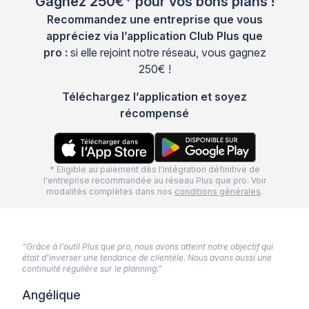
Gagnez 250€* pour vos bons plans !
Recommandez une entreprise que vous
appréciez via l’application Club Plus que
pro :
si elle rejoint notre réseau, vous gagnez
250€ !
Téléchargez l’application et soyez
récompensé
* Eligible au paiement dès l'intégration définitive de
l'entreprise recommandée au réseau Plus que pro. Voir
modalités complètes dans nos
conditions générales
.
“Grâce à l’outil Plus que pro, nous avons atteint notre objectif qui
était d’inverser une tendance de clientèle. Nous avons aussi une
continuité régulière sur le planning.”
Angélique