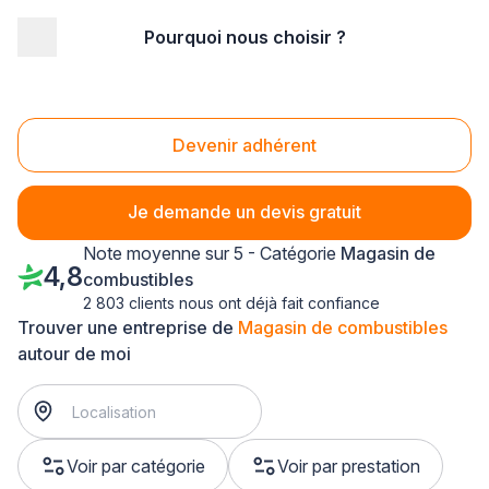
Pourquoi nous choisir ?
Accueil
/
Magasin - commerce
/
Magasin de combustibles
/
Nord Pas-de-Calais
Magasin de combustibles Nord Pas-de-Calais
Devenir adhérent
Je demande un devis gratuit
Note moyenne sur 5 - Catégorie
Magasin de
4,8
combustibles
2 803 clients nous ont déjà fait confiance
Trouver une entreprise de
Magasin de combustibles
autour de moi
Voir par catégorie
Voir par prestation