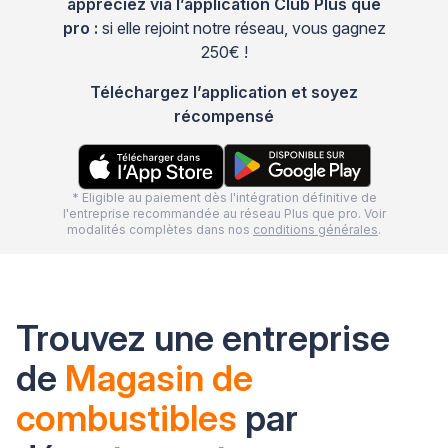
appréciez via l’application Club Plus que
pro :
si elle rejoint notre réseau, vous gagnez
250€ !
Téléchargez l’application et soyez
récompensé
* Eligible au paiement dès l'intégration définitive de
l'entreprise recommandée au réseau Plus que pro. Voir
modalités complètes dans nos
conditions générales
.
Trouvez une entreprise
de
Magasin de
combustibles
par