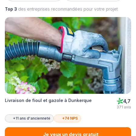
Top 3
des entreprises recommandées pour votre projet
Livraison de fioul et gazole à Dunkerque
4,7
371 avis
+11 ans d'ancienneté
+74 NPS
Je veux un devis gratuit