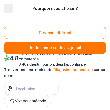
Pourquoi nous choisir ?
Accueil
/
Magasin - commerce
/
Rhône-Alpes
Magasin - commerce Rhône-Alpes
Devenir adhérent
Je demande un devis gratuit
Note moyenne sur 5 - Catégorie
Magasin -
4,8
commerce
6 469 clients nous ont déjà fait confiance
Trouver une entreprise de
Magasin - commerce
autour
de moi
Voir par catégorie