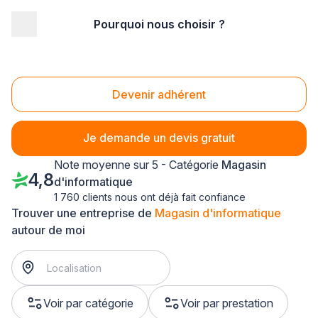
Pourquoi nous choisir ?
Accueil
/
Magasin - commerce
/
Magasin d'informatique
/
Franche-Comté
Magasin d'informatique Franche-Comté
Devenir adhérent
Je demande un devis gratuit
Note moyenne sur 5 - Catégorie
Magasin
4,8
d'informatique
1 760 clients nous ont déjà fait confiance
Trouver une entreprise de
Magasin d'informatique
autour de moi
Voir par catégorie
Voir par prestation