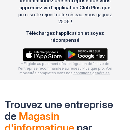
Recommandez une entreprise que vous
appréciez via l’application Club Plus que
pro :
si elle rejoint notre réseau, vous gagnez
250€ !
Téléchargez l’application et soyez
récompensé
* Eligible au paiement dès l'intégration définitive de
l'entreprise recommandée au réseau Plus que pro. Voir
modalités complètes dans nos
conditions générales
.
Trouvez une entreprise
de
Magasin
d'informatique
par