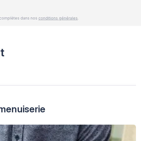
és complètes dans nos
conditions générales
.
t
 menuiserie