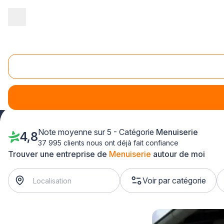
Accueil
/
Second œuvre
/
Menuiserie
/
Bourgogne
/
Saône-et-L
Menuiserie Saône-et-Loire (71)
Sur plus-que-pro.fr, vous dénicherez sans difficulté un men
Note moyenne sur 5 - Catégorie
Menuiserie
4,8
37 995 clients nous ont déjà fait confiance
Trouver une entreprise de
Menuiserie
autour de moi
Voir par catégorie