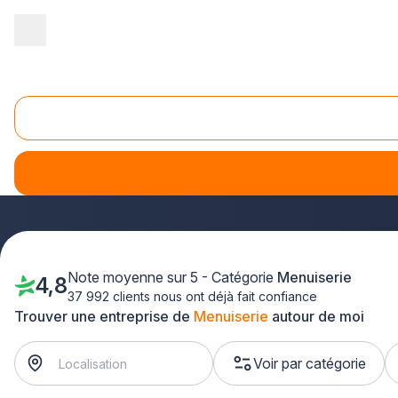
Accueil
/
Second œuvre
/
Menuiserie
Menuiserie
Le bois est un matériau noble, très apprécié pour son aspec
pour réaliser des ouvrages extérieurs que des aménagements
pour trouver un menuisier de qualité, à proximité de chez vo
Note moyenne sur 5 - Catégorie
Menuiserie
4,8
37 992 clients nous ont déjà fait confiance
Trouver une entreprise de
Menuiserie
autour de moi
Voir par catégorie