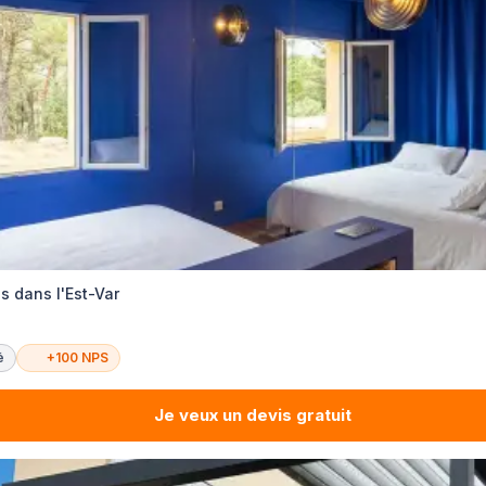
s dans l'Est-Var
é
+100 NPS
Je veux un devis gratuit