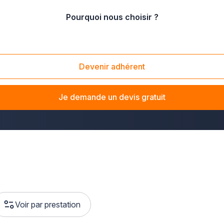
Pourquoi nous choisir ?
Devenir adhérent
t authentique et naturel comme pour ses propriétés isolantes. I
 intérieurs. Peut-être rêvez-vous d’ailleurs d’en posséder dan
Je demande un devis gratuit
us.
Voir par prestation