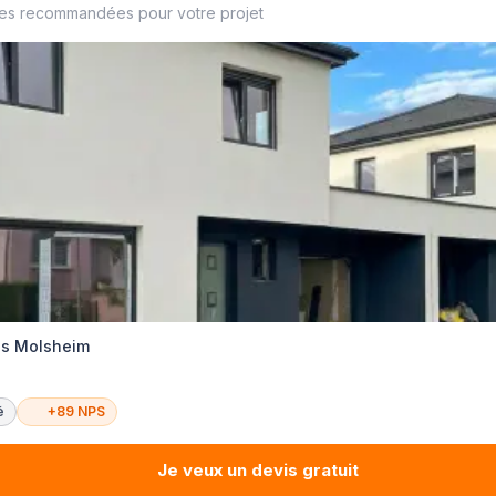
ses recommandées pour votre projet
es Molsheim
é
+89 NPS
Je veux un devis gratuit