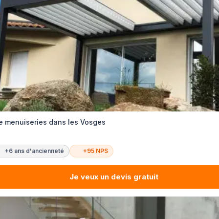
de menuiseries dans les Vosges
+6 ans d'ancienneté
+95 NPS
Je veux un devis gratuit