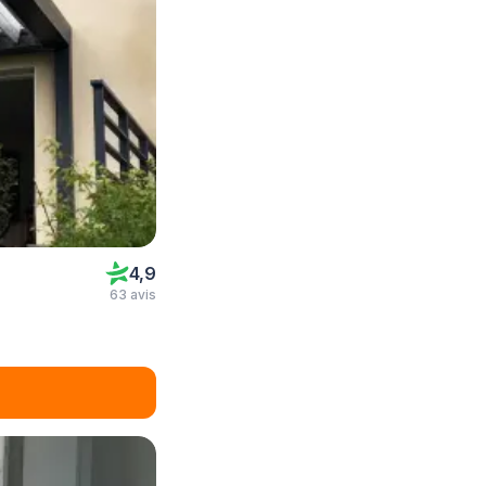
4,9
63 avis