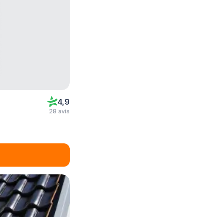
4,9
28 avis