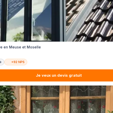
re en Meuse et Moselle
té
+92 NPS
Je veux un devis gratuit