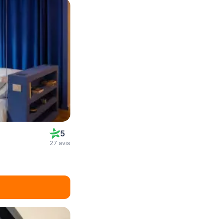
5
27 avis