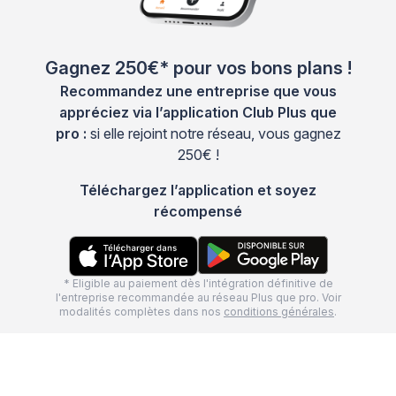
Gagnez 250€* pour vos bons plans !
Recommandez une entreprise que vous
appréciez via l’application Club Plus que
pro :
si elle rejoint notre réseau, vous gagnez
250€ !
Téléchargez l’application et soyez
récompensé
* Eligible au paiement dès l'intégration définitive de
l'entreprise recommandée au réseau Plus que pro. Voir
modalités complètes dans nos
conditions générales
.