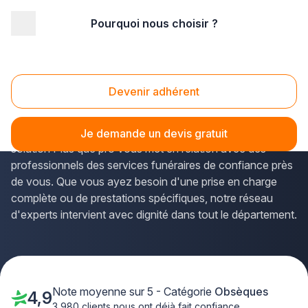
Pourquoi nous choisir ?
Accueil
/
Pompes funèbres
/
Obsèques
/
Lorraine
/
Vosges
Obsèques Vosges (88)
Devenir adhérent
Vous devez organiser des
obsèques dans les Vosges
et recherchez un accompagnement respectueux ? La
Je demande un devis gratuit
solution Plus que pro vous met en relation avec des
professionnels des services funéraires de confiance près
de vous. Que vous ayez besoin d'une prise en charge
complète ou de prestations spécifiques, notre réseau
d'experts intervient avec dignité dans tout le département.
Note moyenne sur 5 - Catégorie
Obsèques
4,9
3 980 clients nous ont déjà fait confiance