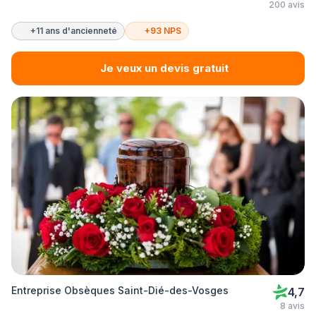
200 avis
+11 ans d'ancienneté
+93 NPS
Je veux un devis gratuit
Entreprise Obsèques Saint-Dié-des-Vosges
4,7
8 avis