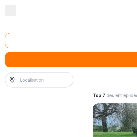
Accueil
/
Pompes funèbres
/
Obsèques
/
rapatriement de corps
Rapatriement de corps
rapatriement de corps
? Trouvez votre conseiller funérai
Top 7
des entreprise