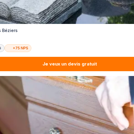
 Béziers
é
+75 NPS
Je veux un devis gratuit