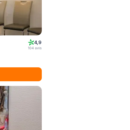
4,9
104 avis