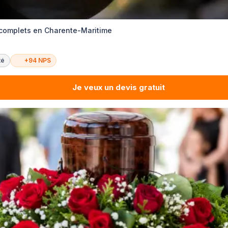
 complets en Charente-Maritime
té
+94 NPS
Je veux un devis gratuit