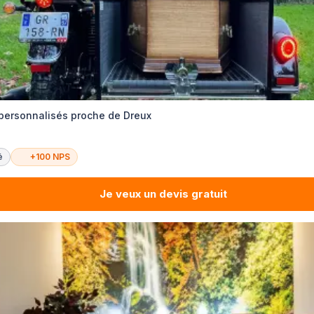
 personnalisés proche de Dreux
é
+100 NPS
Je veux un devis gratuit