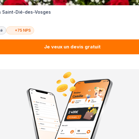
s Saint-Dié-des-Vosges
té
+75 NPS
Je veux un devis gratuit