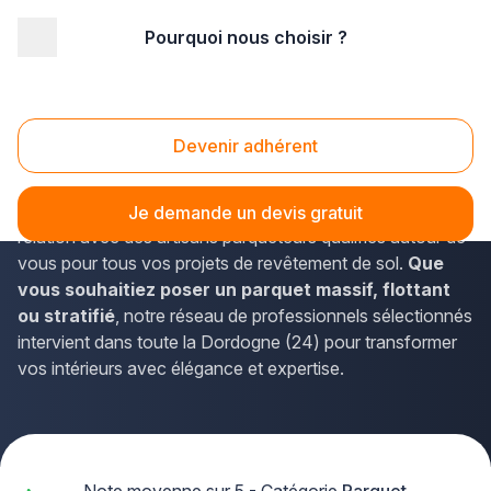
Pourquoi nous choisir ?
Accueil
/
Second œuvre
/
Parquet
/
Aquitaine
/
Dordogne
/
Périgueux (24000)
Parquet Périgueux (24000)
Devenir adhérent
Vous envisagez d'installer ou de rénover un
parquet à
Périgueux
? La solution Plus que pro vous met en
Je demande un devis gratuit
relation avec des artisans parqueteurs qualifiés autour de
vous pour tous vos projets de revêtement de sol.
Que
vous souhaitiez poser un parquet massif, flottant
ou stratifié
, notre réseau de professionnels sélectionnés
intervient dans toute la Dordogne (24) pour transformer
vos intérieurs avec élégance et expertise.