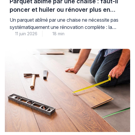
Parquet abîmé par une chaise : faut-il
poncer et huiler ou rénover plus en
profondeur ?
Un parquet abîmé par une chaise ne nécessite pas
systématiquement une rénovation complète : la
11 juin 2026
18 min
réponse dépend avant tout de la profondeur réelle
des dégâts et du type de finition en place. Il est
parfaitement normal de ne pas savoir évaluer seul
l’ampleur des dommages sur un sol en bois, et c’est
précisément cette incertitude […]