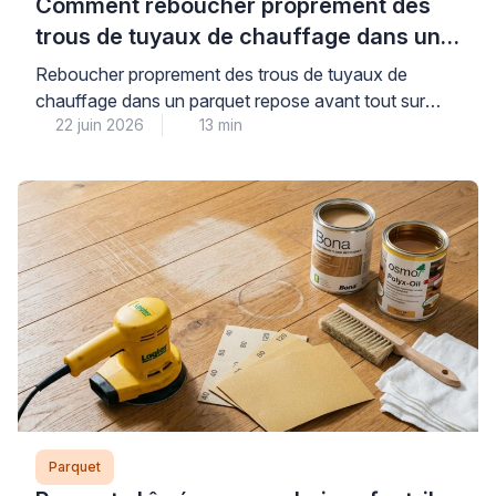
Comment reboucher proprement des
trous de tuyaux de chauffage dans un
parquet ?
Reboucher proprement des trous de tuyaux de
chauffage dans un parquet repose avant tout sur
22 juin 2026
13 min
l’identification précise du type de revêtement
concerné et le choix d’une technique adaptée : pâte
à bois assortie pour un parquet massif, rosaces
décoratives pour un stratifié, ou remplacement de
lame pour une finition invisible. Cette intervention, qui
peut sembler […]
Parquet