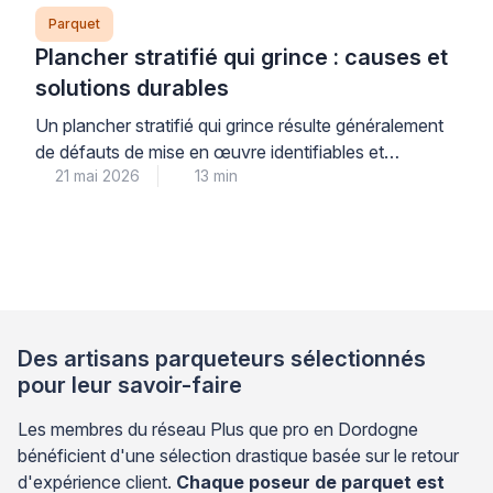
Parquet
Plancher stratifié qui grince : causes et
solutions durables
Un plancher stratifié qui grince résulte généralement
de défauts de mise en œuvre identifiables et
21 mai 2026
13 min
corrigeables : joint de dilatation insuffisant, support
irrégulier ou sous-couche inadaptée. Ces nuisances
sonores, bien que désagréables au quotidien, ne
nécessitent pas systématiquement une dépose
complète du revêtement, ce qui devrait rassurer les
propriétaires confrontés à ce problème. Comprendre
l’origine […]
Des artisans parqueteurs sélectionnés
pour leur savoir-faire
Les membres du réseau Plus que pro en Dordogne
bénéficient d'une sélection drastique basée sur le retour
d'expérience client.
Chaque poseur de parquet est