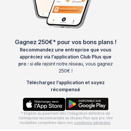
Gagnez 250€* pour vos bons plans !
Recommandez une entreprise que vous
appréciez via l’application Club Plus que
pro :
si elle rejoint notre réseau, vous gagnez
250€ !
Téléchargez l’application et soyez
récompensé
* Eligible au paiement dès l'intégration définitive de
l'entreprise recommandée au réseau Plus que pro. Voir
modalités complètes dans nos
conditions générales
.