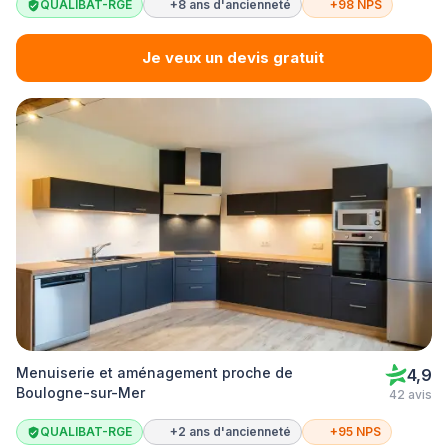
QUALIBAT-RGE
+8 ans d'ancienneté
+98 NPS
Je veux un devis gratuit
Menuiserie et aménagement proche de
4,9
Boulogne-sur-Mer
42 avis
QUALIBAT-RGE
+2 ans d'ancienneté
+95 NPS