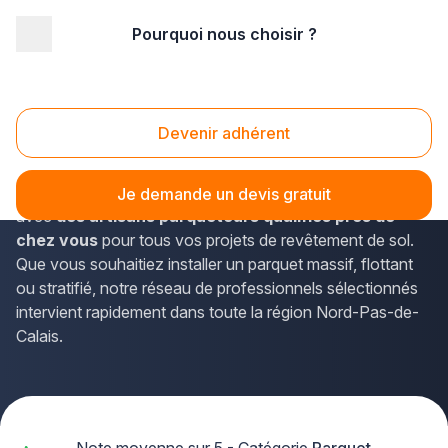
Pourquoi nous choisir ?
Accueil
/
Second œuvre
/
Parquet
/
Nord Pas-de-Calais
/
Pas-de-Calais
Parquet Pas-de-Calais (62)
Devenir adhérent
Vous envisagez la pose d'un parquet dans le Pas-de-
Calais ? La solution Plus que pro vous met en relation
Je demande un devis gratuit
avec
des artisans parqueteurs qualifiés près de
chez vous
pour tous vos projets de revêtement de sol.
Que vous souhaitiez installer un parquet massif, flottant
ou stratifié, notre réseau de professionnels sélectionnés
intervient rapidement dans toute la région Nord-Pas-de-
Calais.