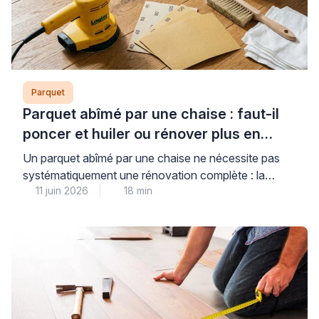
Parquet
Parquet abîmé par une chaise : faut-il
poncer et huiler ou rénover plus en
profondeur ?
Un parquet abîmé par une chaise ne nécessite pas
systématiquement une rénovation complète : la
11 juin 2026
18 min
réponse dépend avant tout de la profondeur réelle
des dégâts et du type de finition en place. Il est
parfaitement normal de ne pas savoir évaluer seul
l’ampleur des dommages sur un sol en bois, et c’est
précisément cette incertitude […]