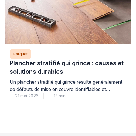
Parquet
Plancher stratifié qui grince : causes et
solutions durables
Un plancher stratifié qui grince résulte généralement
de défauts de mise en œuvre identifiables et
21 mai 2026
13 min
corrigeables : joint de dilatation insuffisant, support
irrégulier ou sous-couche inadaptée. Ces nuisances
sonores, bien que désagréables au quotidien, ne
nécessitent pas systématiquement une dépose
complète du revêtement, ce qui devrait rassurer les
propriétaires confrontés à ce problème. Comprendre