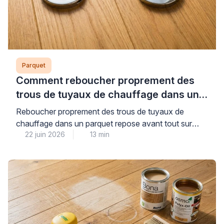
Parquet
Comment reboucher proprement des
trous de tuyaux de chauffage dans un
parquet ?
Reboucher proprement des trous de tuyaux de
chauffage dans un parquet repose avant tout sur
22 juin 2026
13 min
l’identification précise du type de revêtement
concerné et le choix d’une technique adaptée : pâte
à bois assortie pour un parquet massif, rosaces
décoratives pour un stratifié, ou remplacement de
lame pour une finition invisible. Cette intervention, qui
peut sembler […]