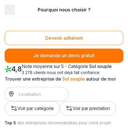
Pourquoi nous choisir ?
Accueil
/
Second œuvre
/
Sol souple
/
Nord Pas-de-Calais
/
Pas-de-Calais
Sol souple Pas-de-Calais (62)
Devenir adhérent
Je demande un devis gratuit
Note moyenne sur 5 - Catégorie
Sol souple
4,8
3 278 clients nous ont déjà fait confiance
Trouver une entreprise de
Sol souple
autour de moi
Voir par catégorie
Voir par prestation
Top 5
des entreprises recommandées pour votre projet