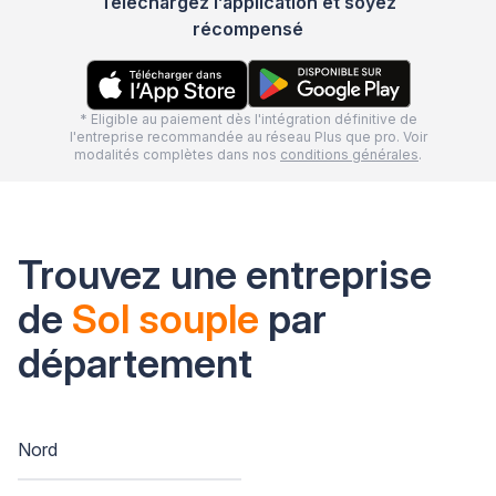
Téléchargez l’application et soyez
récompensé
* Eligible au paiement dès l'intégration définitive de
l'entreprise recommandée au réseau Plus que pro. Voir
modalités complètes dans nos
conditions générales
.
Trouvez une entreprise
de
Sol souple
par
département
Nord