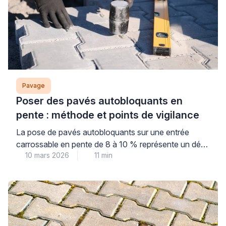
constitue pourtant la garantie d’un pavage stable qui
traversera les années sans affaissement ni
déformation. Comprendre cette […]
Pavage
Poser des pavés autobloquants en
pente : méthode et points de vigilance
La pose de pavés autobloquants sur une entrée
carrossable en pente de 8 à 10 % représente un défi
10 mars 2026
11 min
technique spécifique. Elle nécessite une préparation
rigoureuse du terrain et une maîtrise des techniques
de drainage. Les professionnels du paysage et de la
maçonnerie s’accordent sur l’importance d’une
fondation stable pour éviter les affaissements. Cette
configuration […]