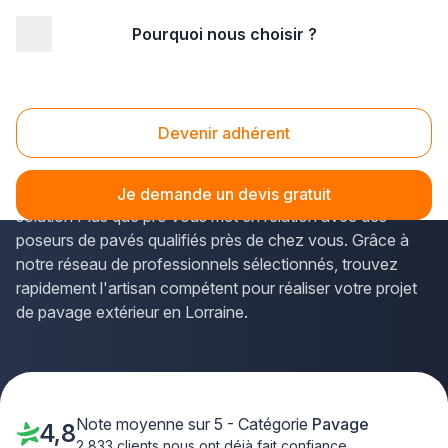
Pourquoi nous choisir ?
Accueil
/
Aménagement extérieur
/
Pavage
/
Lorraine
/
Vosges
Pavage Vosges (88)
Devenir adhérent
Vous envisagez des
travaux de pavage dans les
Vosges
pour embellir votre allée, terrasse ou cour ? La
Je demande un devis gratuit
solution Plus que pro vous met en relation avec des
poseurs de pavés qualifiés près de chez vous. Grâce à
notre réseau de professionnels sélectionnés, trouvez
rapidement l'artisan compétent pour réaliser votre projet
de pavage extérieur en Lorraine.
Note moyenne sur 5 - Catégorie
Pavage
4,8
2 833 clients nous ont déjà fait confiance