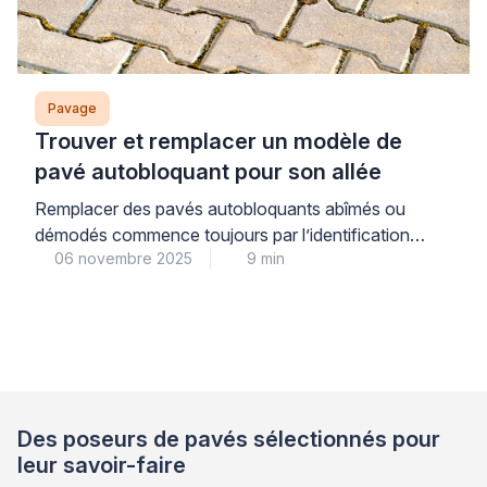
Pavage
Trouver et remplacer un modèle de
pavé autobloquant pour son allée
Remplacer des pavés autobloquants abîmés ou
démodés commence toujours par l’identification
06 novembre 2025
9 min
précise d’un modèle compatible avec votre
installation existante, suivie d’une évaluation
professionnelle de la structure sous-jacente. La
collaboration avec un artisan paveur qualifié vous
garantit une tranquillité d’esprit face aux défis
techniques que représente cette intervention sur
votre allée. Pour une satisfaction durable et […]
Des poseurs de pavés sélectionnés pour
leur savoir-faire