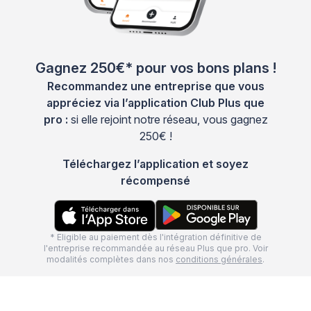
Gagnez 250€* pour vos bons plans !
Recommandez une entreprise que vous
appréciez via l’application Club Plus que
pro :
si elle rejoint notre réseau, vous gagnez
250€ !
Téléchargez l’application et soyez
récompensé
* Eligible au paiement dès l'intégration définitive de
l'entreprise recommandée au réseau Plus que pro. Voir
modalités complètes dans nos
conditions générales
.