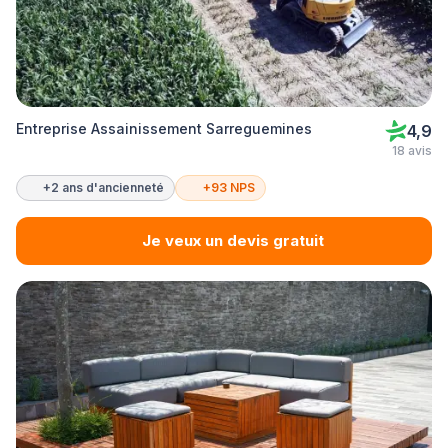
Entreprise Assainissement Sarreguemines
4,9
18 avis
+2 ans d'ancienneté
+93 NPS
Je veux un devis gratuit