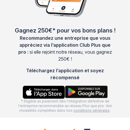
Gagnez 250€* pour vos bons plans !
Recommandez une entreprise que vous
appréciez via l’application Club Plus que
pro :
si elle rejoint notre réseau, vous gagnez
250€ !
Téléchargez l’application et soyez
récompensé
* Eligible au paiement dès l'intégration définitive de
l'entreprise recommandée au réseau Plus que pro. Voir
modalités complètes dans nos
conditions générales
.