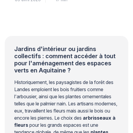
contraintes climatiques. Le plan de travail doit
supporter les variations de température, l’humidité et
les chocs thermiques liés à l’usage d’une plancha ou
d’un barbecue. Cette surface subit des agressions
quotidiennes qui nécessitent une attention
particulière lors du choix. Pour votre sérénité, […]
Jardins d'intérieur ou jardins
collectifs : comment accéder à tout
pour l'aménagement des espaces
verts en Aquitaine ?
Historiquement, les paysagistes de la forêt des
Landes emploient les bois fruitiers comme
l'arbousier, ainsi que les plantes ornementales
telles que le palmier nain. Les artisans modernes,
eux, travaillent les fleurs mais aussi le bois ou
encore les pierres. Le choix des
arbrisseaux à
fleurs
pour les grands espaces est une
tendance globale, de même que les
plantes