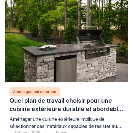
rigoureuse et le respect de techniques éprouvées.
Les professionnels qualifiés vous accompagnent
dans ces travaux pour garantir un résultat pérenne.
Installer un […]
Aménagement extérieur
Quel plan de travail choisir pour une
cuisine extérieure durable et abordable
?
Aménager une cuisine extérieure implique de
sélectionner des matériaux capables de résister aux
09 avril 2026
17 min