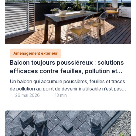
Aménagement extérieur
Balcon toujours poussiéreux : solutions
efficaces contre feuilles, pollution et
saletés (sans fermer entièrement)
Un balcon qui accumule poussières, feuilles et traces
de pollution au point de devenir inutilisable n’est pas
26 mai 2026
13 min
une fatalité : des solutions concrètes existent pour
retrouver un espace extérieur agréable, sans
nécessairement recourir à une fermeture totale qui
transformerait votre balcon en véranda. La clé réside
dans l’identification précise de la source
d’encrassement et le […]