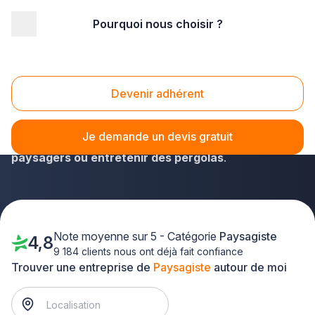
Pourquoi nous choisir ?
Accueil
/
Aménagement extérieur
/
Paysagiste
/
Aquitaine
Paysagiste Aquitaine
Devenir adhérent
Habitants de l'Aquitaine, aidez-vous de l'annuaire de
plus-que-pro.fr pour vos travaux ! Vous dénicherez
Je demande un devis gratuit
aisément un paysagiste pour
aménager des jardins
paysagers ou entretenir des pergolas
.
Note moyenne sur 5 - Catégorie
Paysagiste
4,8
9 184 clients nous ont déjà fait confiance
Trouver une entreprise de
Paysagiste
autour de moi