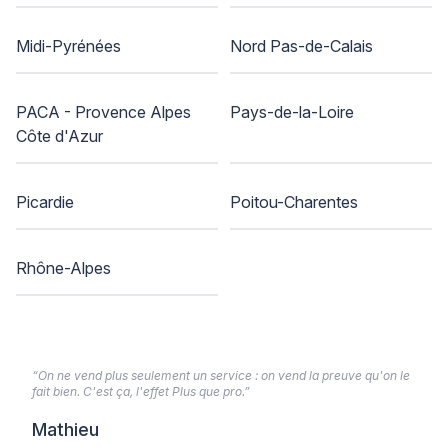
Midi-Pyrénées
Nord Pas-de-Calais
PACA - Provence Alpes
Pays-de-la-Loire
Côte d'Azur
Picardie
Poitou-Charentes
Rhône-Alpes
“On ne vend plus seulement un service : on vend la preuve qu'on le
fait bien. C'est ça, l'effet Plus que pro.”
Mathieu