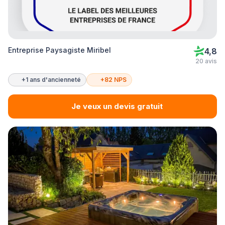
Entreprise Paysagiste Miribel
4,8
20 avis
+1 ans d'ancienneté
+82 NPS
Je veux un devis gratuit