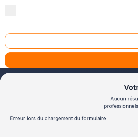
Accueil
/
Aménagement extérieur
/
Paysagiste
/
Languedoc-Rouss
Paysagiste Pyrénées-Orientales (66)
Via plus-que-pro.fr, vous n'aurez aucun souci pour déni
fleurs ou aménager des allées et bordures
.
Votr
Aucun résul
professionnel
Erreur lors du chargement du formulaire