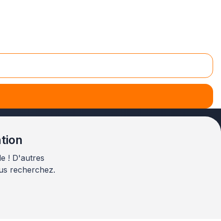
es-Orientales, pour
conceptualiser des parterres de
ntion
e ! D'autres
us recherchez.