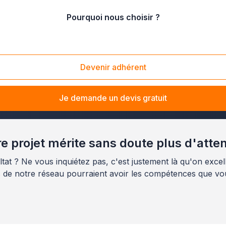
Pourquoi nous choisir ?
illon
/
Pyrénées-Orientales
Devenir adhérent
cher un paysagiste compétent, travaillant dans les Pyréné
Je demande un devis gratuit
e projet mérite sans doute plus d'atte
tat ? Ne vous inquiétez pas, c'est justement là qu'on excell
s de notre réseau pourraient avoir les compétences que vo