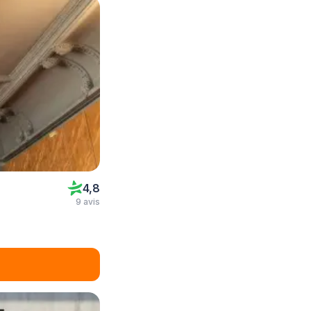
4,8
9 avis