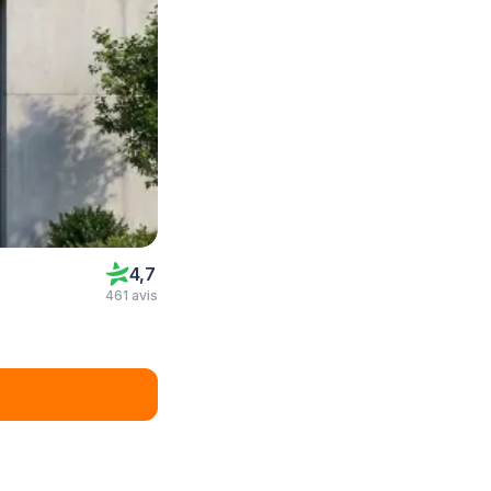
4,7
461 avis