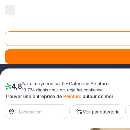
Accueil
/
Second œuvre
/
Peinture
/
Basse Normandie
/
Manche
Peinture Manche (50)
Simplifiez votre recherche de peintres en bâtiment avec plu
peinture des garages
dans la Manche.
Note moyenne sur 5 - Catégorie
Peinture
4,8
10 774 clients nous ont déjà fait confiance
Trouver une entreprise de
Peinture
autour de moi
Voir par catégorie